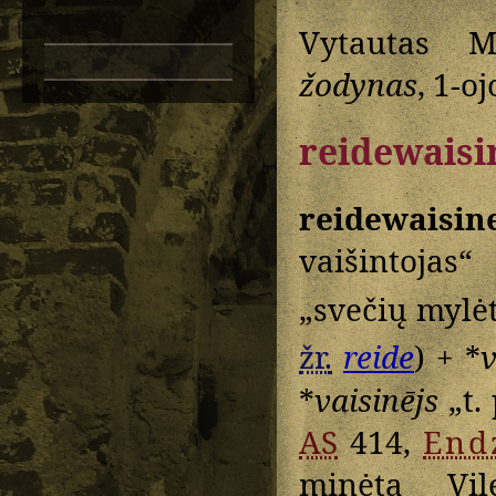
Vytautas M
žodynas
, 1-o
reidewaisi
reidewaisin
vaišintojas
„svečių mylė
žr.
reide
) + *
v
*
vaisinējs
„t.
AS
414,
End
minėtą Vi