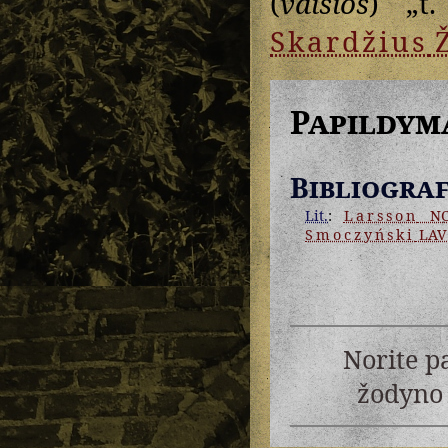
(
vaĩšios
) „t.
Skardžius
Papildym
Bibliograf
Lit.
:
Larsson
NC
Smoczyński
LAV
Norite p
žodyno 