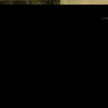
© Vil