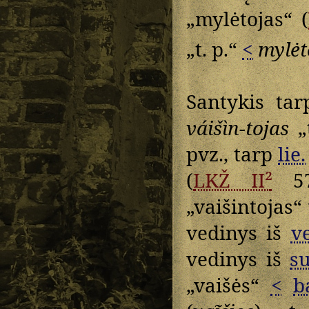
„mylėtojas“ (
„t. p.“
<
mylėt
Santykis ta
váišìn-tojas
„t
pvz., tarp
lie.
(
LKŽ II²
57
„vaišintojas“
vedinys iš
v
vedinys iš
su
„vaišės“
<
b