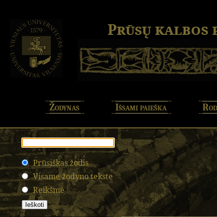
Prūsų kalbos
Žodynas
Išsami paieška
Rod
Prūsiškas žodis
Visame žodyno tekste
Reikšmė