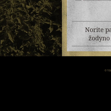
Norite p
žodyno 
© Vil