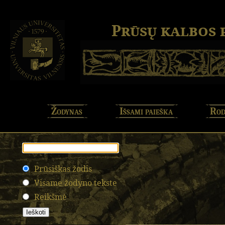
Prūsų kalbos
Žodynas
Išsami paieška
Rod
Prūsiškas žodis
Visame žodyno tekste
Reikšmė