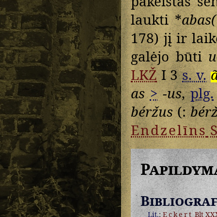
pakeistas se
laukti *
abas(
178) jį ir lai
galėjo būti
u
LKŽ
I 3
s. v.
as
>
-us
,
plg.
béržus
(:
bér
Endzelīns
S
Papildym
Bibliograf
Lit.
:
Eckert
Blt XXX