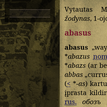
Vytautas M
žodynas
, 1-o
abasus
abasus
„way
*
abazus
nom
*
abazs
(ar be
abbas
„currus
(
<
*
-as
) kart
įprasta kildi
rus.
обозъ
„