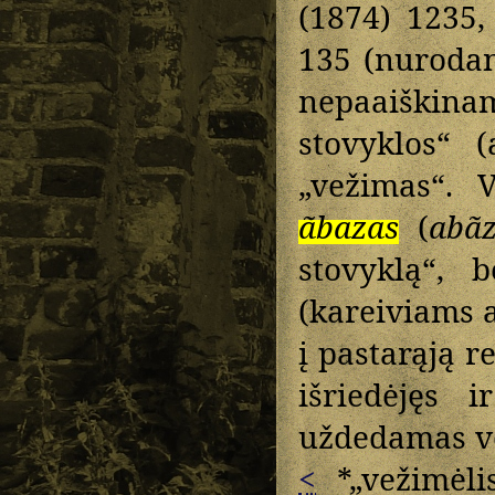
(1874) 1235
135 (nurodan
nepaaiški
stovyklos“ 
„vežimas“. 
ãbazas
(
abã
stovyklą“, 
(kareiviams 
į pastarąją r
išriedėjęs 
uždedamas ve
<
*„vežimėli