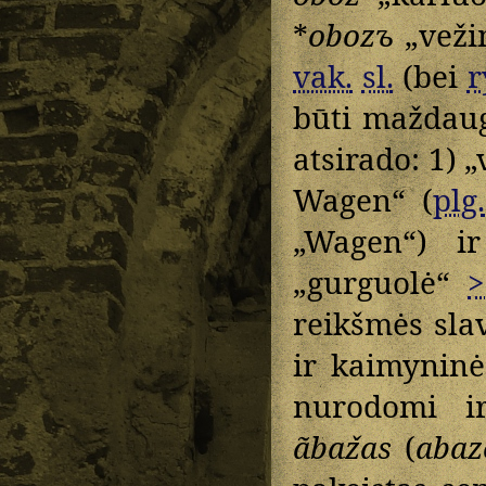
*
obozъ
„veži
vak.
sl.
(bei
r
būti maždaug
atsirado: 1) 
Wagen“ (
plg.
„Wagen“) i
„gurguolė“
>
reikšmės sla
ir kaimyninė
nurodomi i
ãbažas
(
abaz