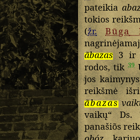
pateikia
abazė
tokios reikš
(
žr.
Būga
nagrinėjam
ãbazas
3 i
39
rodos, tik
U
jos kaimynys
reikšmė išr
ãbazas
vaik
vaikų“ Ds.
panašiõs rei
obóz
„kariuo