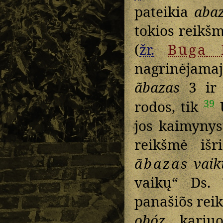
pateikia
abazė
tokios reikš
(
žr.
Būga
nagrinėjam
ãbazas
3 i
39
rodos, tik
U
jos kaimynys
reikšmė išr
ãbazas
vaik
vaikų“ Ds.
panašiõs rei
obóz
„kariuo