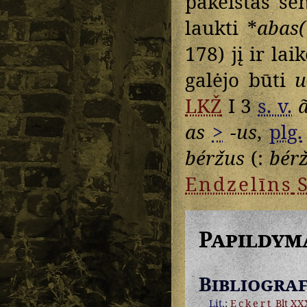
pakeistas se
laukti *
abas(
178) jį ir lai
galėjo būti
u
LKŽ
I 3
s. v.
as
>
-us
,
plg.
béržus
(:
bér
Endzelīns
S
Papildym
Bibliograf
Lit.
:
Eckert
Blt XXX