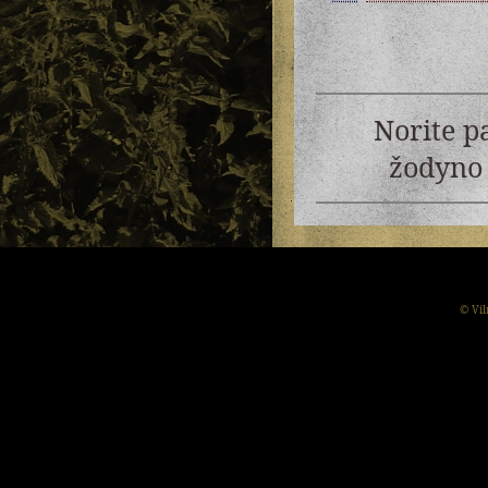
Norite p
žodyno 
© Vil