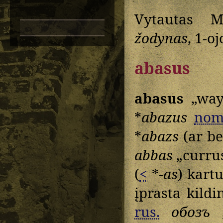
Vytautas M
žodynas
, 1-o
abasus
abasus
„way
*
abazus
nom
*
abazs
(ar be
abbas
„currus
(
<
*
-as
) kart
įprasta kildi
rus.
обозъ
„