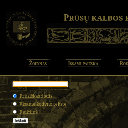
Prūsų kalbos
Žodynas
Išsami paieška
Rod
Prūsiškas žodis
Visame žodyno tekste
Reikšmė