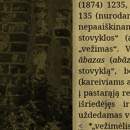
(1874) 1235
135 (nurodan
nepaaiški
stovyklos“ 
„vežimas“. 
ãbazas
(
abã
stovyklą“, 
(kareiviams 
į pastarąją r
išriedėjęs 
uždedamas ve
<
*„vežimėli