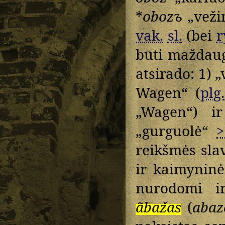
*
obozъ
„veži
vak.
sl.
(bei
r
būti maždaug
atsirado: 1) 
Wagen“ (
plg.
„Wagen“) i
„gurguolė“
>
reikšmės sla
ir kaimyninė
nurodomi i
ãbažas
(
abaz