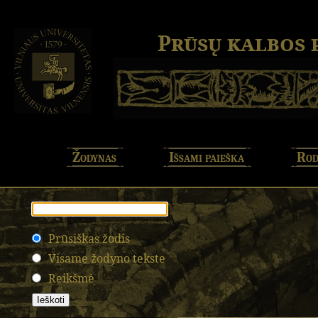
Prūsų kalbos
Žodynas
Išsami paieška
Rod
Prūsiškas žodis
Visame žodyno tekste
Reikšmė