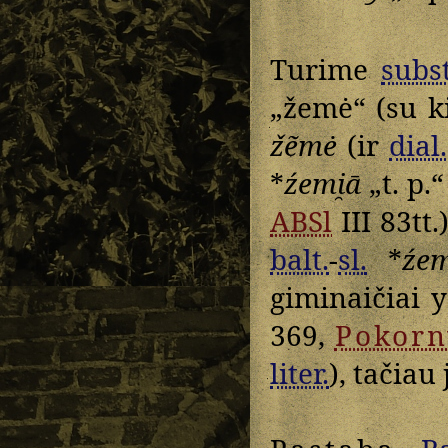
Turime
subst
„žemė“ (su k
žẽmė
(ir
dial.
*
źemi̯ā
„t. p.“
ABSl
III 83tt.
balt.
-
sl.
*
źem
giminaičiai 
369,
Pokorn
liter.
), tačiau