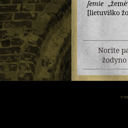
ſemie
„žemė
[lietuviško ž
Norite p
žodyno 
© Vil