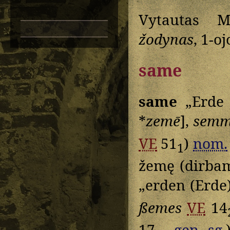
Vytautas M
žodynas
, 1-o
same
same
„Erde
*
zemē
],
sem
VE
51
)
nom.
1
žemę (dirbam
„erden (Erde
ßemes
VE
14
17
gen.
sg.