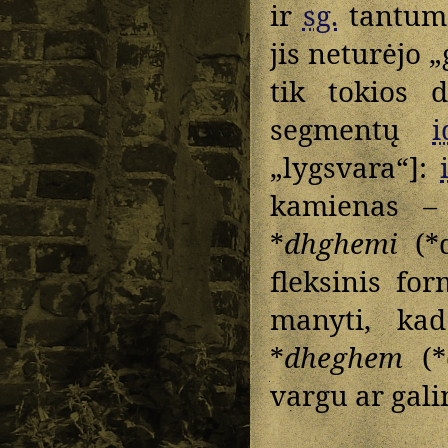
ir
sg.
tantum 
jis neturėjo „
tik tokios 
segmentų
i
„lygsvara“]:
kamienas – 
*
dhghemi
(*d
fleksinis fo
manyti, ka
*
dheghem
(*
vargu ar gali