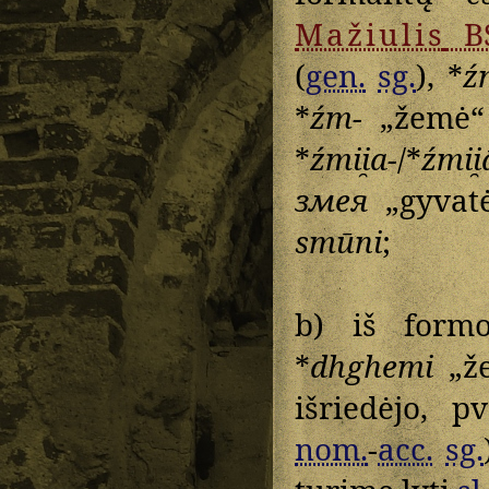
Mažiulis
B
(
gen.
sg.
), *
ź
*
źm-
„žemė“
*
źmii̯a-
/*
źmii̯
змея
„gyvatė
smūni
;
b) iš form
*
dhghemi
„ž
išriedėjo, p
nom.
-
acc.
sg.