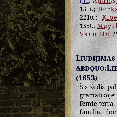
Lit.
:
Adams
155t.;
Derk
221tt.;
Klo
155t.;
Mayr
Vaan
EDL
2
Liudij
&bdquo;Li
(1653)
Šis žodis pa
gramatikoje“
ſemie
terra,
familia, dom