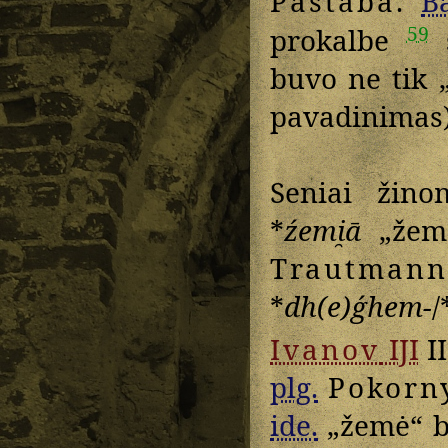
Pastaba
.
Ba
59
prokalbe
š
buvo ne tik „
pavadinimas
Seniai žino
*
źemi̯ā
„žem
Trautmann
*
dh(e)ǵhem-
/
Ivanov
IJI
II
plg.
Pokorn
ide.
„žemė“ b