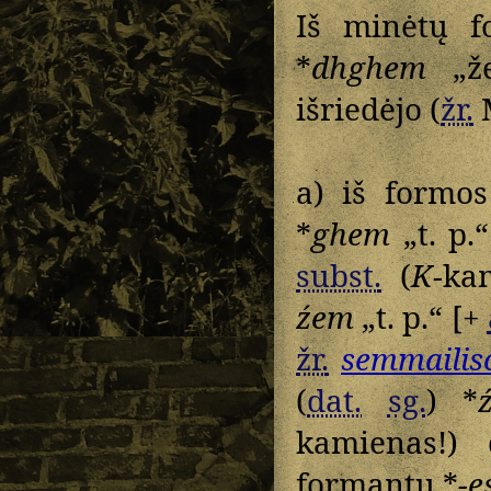
Iš minėtų 
*
dhghem
„že
išriedėjo (
žr.
a) iš formos
*
ghem
„t. p.
subst.
(
K
-ka
źem
„t. p.“ [+
žr.
semmailis
(
dat.
sg.
) *
kamienas!) 
formantų *
-e