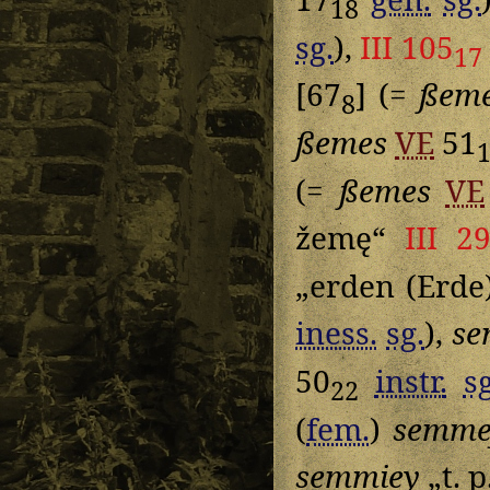
18
sg.
),
III 105
17
[67
] (=
ßem
8
ßemes
VE
51
(=
ßemes
VE
žemę“
III 2
„erden (Erde
iness.
sg.
),
s
50
instr.
sg
22
(
fem.
)
semme
semmiey
„t. p