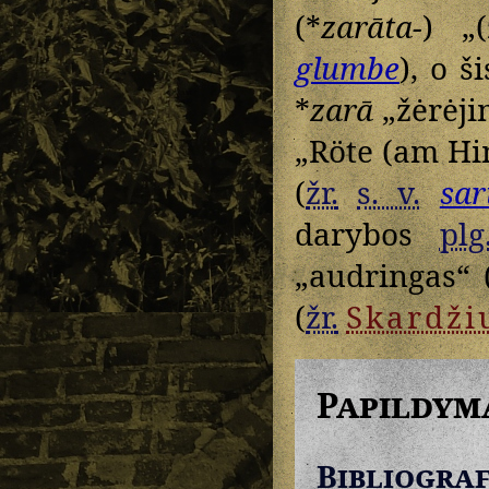
(*
zarāta-
) „(
glumbe
), o š
*
zarā
„žėrėji
„Röte (am H
(
žr.
s. v.
sar
darybos
plg
„audringas“ 
(
žr.
Skardži
Papildym
Bibliograf