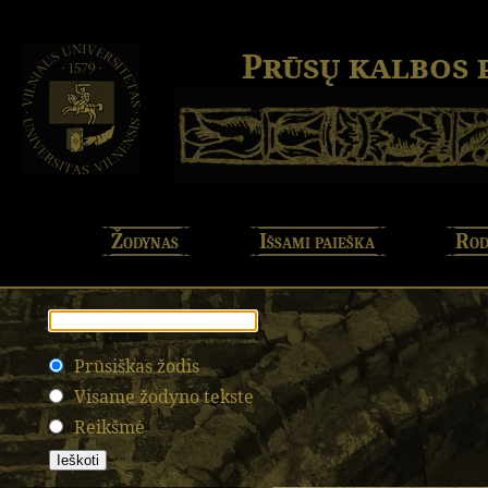
Prūsų kalbos
Žodynas
Išsami paieška
Rod
Prūsiškas žodis
Visame žodyno tekste
Reikšmė