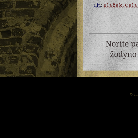
Lit.
:
Blažek
,
Čela
Norite p
žodyno 
© Vil