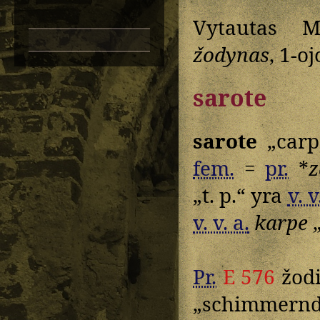
Vytautas M
žodynas
, 1-o
sarote
sarote
„carp
fem.
=
pr.
*
z
„t. p.“ yra
v. v
v. v. a.
karpe
„
Pr.
E 576
žodi
„schimmern