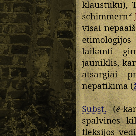
klaustuku),
schimmern“
visai nepaai
etimologijo
laikanti g
jauniklis, kar
atsargiai 
nepatikima (
Subst.
(
ē
-ka
spalvinės ki
fleksijos ved