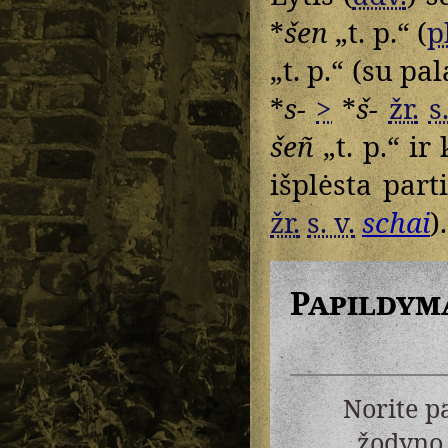
*
šen
„t. p.“ (
p
„t. p.“ (su pa
*
s-
>
*
š-
žr.
s
šeñ
„t. p.“ ir
išplėsta part
žr.
s. v.
schai
).
Papildym
Norite p
žodyno 