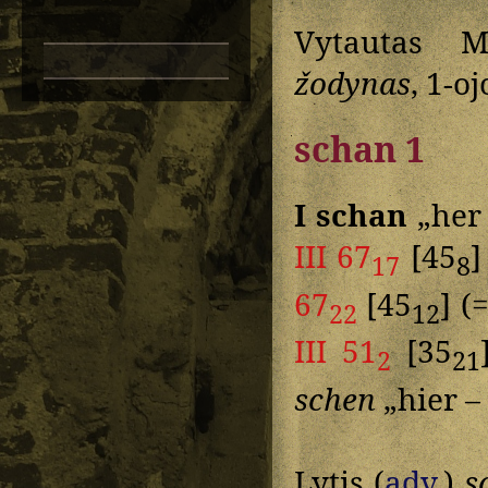
Vytautas M
žodynas
, 1-oj
schan 1
I schan
„her 
III 67
[45
]
17
8
67
[45
] (
22
12
III 51
[35
2
21
schen
„hier – 
Lytis (
adv.
)
s