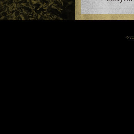
© Vil