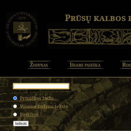
Prūsų kalbos
Žodynas
Išsami paieška
Rod
Prūsiškas žodis
Visame žodyno tekste
Reikšmė