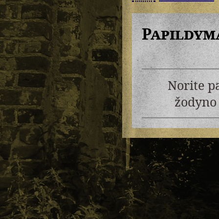
Papildym
Norite p
žodyno 