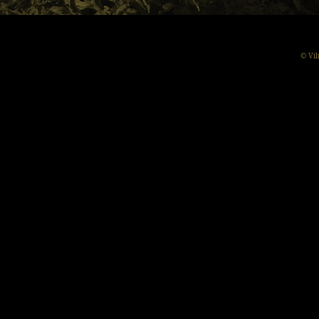
© Vil