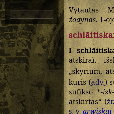
Vytautas M
žodynas
, 1-oj
schlāitiska
I schlāitisk
atskiraĩ, iš
„skyrium, at
kuris (
adv.
) 
sufikso *
-isk
atskirtas“ (
žr
s. v.
arwiskai