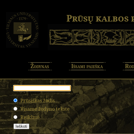
Prūsų kalbos
Žodynas
Išsami paieška
Rod
Prūsiškas žodis
Visame žodyno tekste
Reikšmė