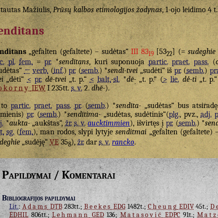
tautas Mažiulis,
Prūsų kalbos etimologijos žodynas
, 1-ojo leidimo 4 t.
enditans
nditans
„gefalten (gefaltete) – sudėtas“
III 83
[53
] (=
sudeghie
19
22
c.
pl.
fem.
=
pr.
*
sendītans
, kuri suponuoja
partic.
praet.
pass.
(
udėtas“
←
verb.
(
inf.
)
pr.
(
semb.
) *
sendī-tvei
„sudėti“ iš
pr.
(
semb.
)
pr
ei
„dėti“
<
pr.
dē-tvei
„t. p.“
<
balt.
-
sl.
*
dē-
„t. p.“ (
>
lie.
dė́-ti
„t. p.“
okorny
IEW
I 235tt.
s. v.
2.
dhē-
).
 to
partic.
praet.
pass.
pr.
(
semb.
) *
sendīta-
„sudėtas“ bus atsiradę
mienis)
pr.
(
semb.
) *
sendītima-
„sudėtas, sudėtinis“(
plg.
, pvz.,
adj.
p
j.
*
aukta-
„aukštas“,
žr.
s. v.
aucktimmien
), išvirtęs į
pr.
(
semb.
) *
sen
t.
sg.
(
fem.
), man rodos, slypi lytyje
senditmai
„gefalten (gefaltete) 
deghie
„sudėję“
VE
35
),
žr.
dar
s. v.
rancko
.
8
Papildymai / Komentarai
Bibliografijos papildymai
Lit.
:
Adams
DTB
283tt.;
Beekes
EDG
1482t.;
Cheung
EDIV
45t.;
D
EDHIL
806tt.;
Lehmann
GED
136;
Matasović
EDPC
91t.;
Matz