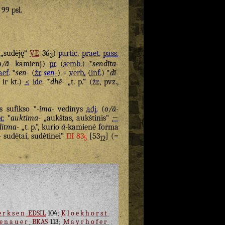
 99 psl.
„sudėję“
VE
36
)
partic.
praet.
pass.
3
o/ā-
kamienį)
pr.
(
semb.
) *
sendīta-
aef.
*
sen-
(
žr.
sen-
) +
verb.
(
inf.
) *
dī-
 ir kt.)
<
ide.
*
dhē-
„t. p.“ (
žr.
, pvz.,
s sufikso *
-ima-
vedinys
adj.
(
o/ā
-
r.
*
auktima-
„aukštas, aukštinis“
←
dītma-
„t. p.“, kurio
ā
-kamienė forma
– sudėtai, sudėtinei“
III 83
[53
] (=
5
12
erksen
EDSIL
104;
Kloekhorst
enauer
BKAS
113;
Mayrhofer