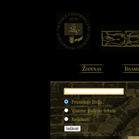
Žodynas
Išsami
Prūsiškas žodis
Visame žodyno tekste
Reikšmė