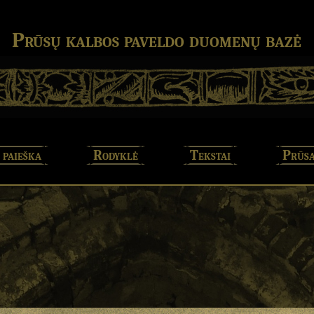
Prūsų kalbos paveldo duomenų bazė
 paieška
Rodyklė
Tekstai
Prūsa