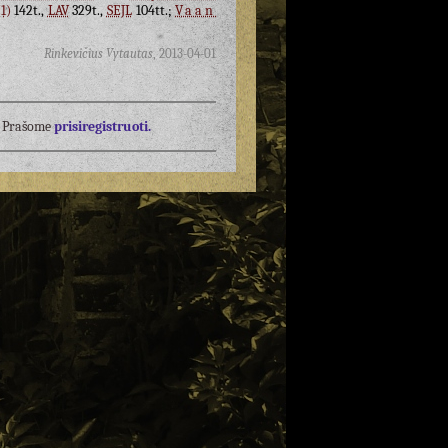
1)
142t.,
LAV
329t.,
SEJL
104tt.;
Vaan
Rinkevičius Vytautas
,
2013-04-01
į? Prašome
prisiregistruoti.