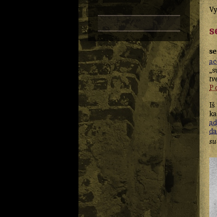
Vy
s
se
ac
„s
tv
P
Iš
ka
ad
da
su