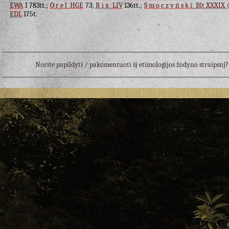
EWA
I 783tt.;
Orel
HGE
73;
Rix
LIV
136tt.;
Smoczyński
Blt XXXIX (
EDL
175t.
Norite papildyti / pakomentuoti šį etimologijos žodyno straipsn