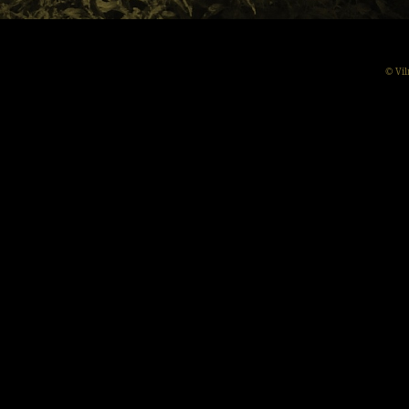
© Vil