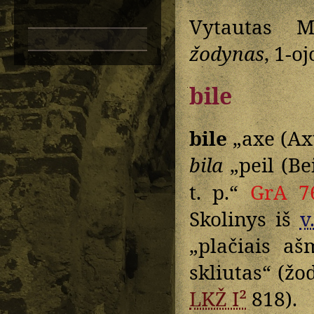
Vytautas M
žodynas
, 1-o
bile
bile
„axe (Axt
bila
„peil (Be
t. p.“
GrA 7
Skolinys iš
v
„plačiais aš
skliutas“ (žo
LKŽ I²
818).