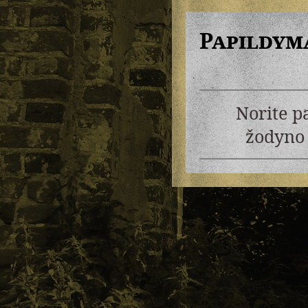
Papildym
Norite p
žodyno 