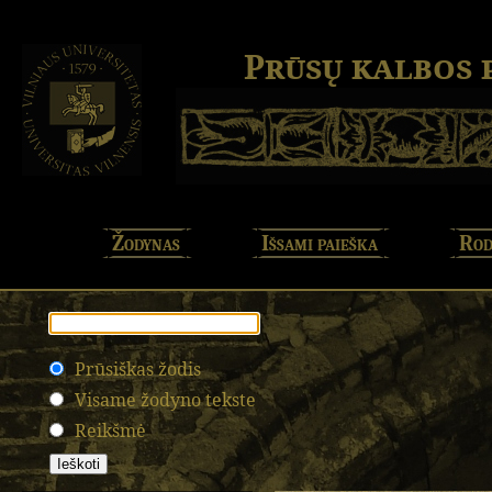
Prūsų kalbos
Žodynas
Išsami paieška
Rod
Prūsiškas žodis
Visame žodyno tekste
Reikšmė