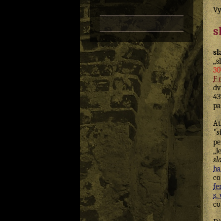
Vy
s
sl
„s
30
F
dv
43
pa
At
*
s
pe
„l
sl
ba
co
fe
s. 
co