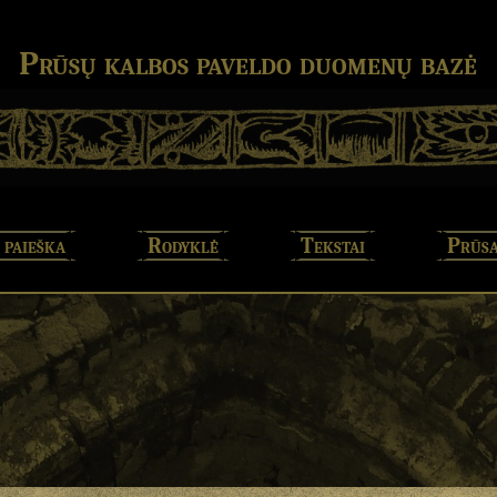
Prūsų kalbos paveldo duomenų bazė
 paieška
Rodyklė
Tekstai
Prūsa