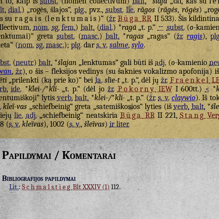
l to, kaip iš
subst.
(nomen collectivum)
balt.
*
ślajā
„tai, kas su
l
lt.
dial.
) „rogės, šlajos“,
plg.
, pvz.,
subst.
lie.
rãgos
(
rãgės
,
rõgės
) „rog
s su
ragais
(
lenktumais
)“ (
žr.
Būga
RR
II 533). Šis kildintina
llectivum,
nom.
sg.
fem.
)
balt.
(
dial.
) *
ragā
„t. p.“
←
subst.
(
o
-kamien
enktumai)“ greta
subst.
(
masc.
)
balt.
*
ragas
„ragas“ (
žr.
ragis
),
plg
ieta“ (
nom.
sg.
masc.
);
plg.
dar
s. v.
salme
,
sylo
.
bst.
(
neutr.
)
balt.
*
ślajan
„lenktumas“ gali būti iš
adj.
(
o
-kamienio
neu
wan
,
žr.
), o šis – fleksijos vedinys (su šaknies vokalizmo apofonija) i
ẽti
„prilenkti (ką prie ko)“ bei
la.
slìe-t
„t. p.“, dėl jų
žr.
Fraenkel
L
rb.
ide.
*
ḱlei-/
*
ḱli-
„t. p.“ (dėl jo
žr.
Pokorny
IEW
I 600tt.)
<
*
k
entumiškoji“ lytis
verb.
balt.
*
klei-/
*
kli-
„t. p.“ (
žr.
s. v.
claywio
). Iš t
.
kleĩ-vas
„schiefbeinig“ greta „satemiškosios“ lyties (iš
verb.
balt.
*
śle
iejų
lie.
adj.
„schiefbeinig“ neatskiria
Būga
RR
II 221,
Stang
Verg
8 (
s. v.
kleĩvas
), 1002 (
s. v.
,
šleĩvas
)
ir liter.
Papildymai / Komentarai
Bibliografijos papildymai
Lit.
:
Schmalstieg
Blt XXXIV (1)
112.