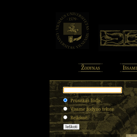
Žodynas
Išsami
Prūsiškas žodis
Visame žodyno tekste
Reikšmė