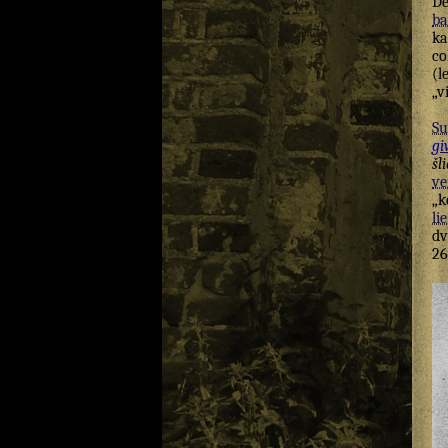
Dė
ba
ka
co
(l
„v
Su
gi
šli
ve
„k
lie
dv
26