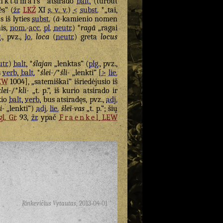
enktumais
“ atsirado
balt.
(turbūt
ės“ (
žr.
LKŽ
XI
s. v. v.
)
<
subst.
*„tai,
s iš lyties
subst.
(
ā
-kamienio nomen
is,
nom.
-
acc.
pl.
neutr.
) *
ragā
„ragai
.
, pvz.,
lo.
loca
(
neutr.
) greta
locus
tr.
)
balt.
*
ślajan
„lenktas“ (
plg.
, pvz.,
š
verb.
balt.
*
ślei-/
*
śli-
„lenkti“ [
>
lie.
EW
1004], „satemiškai“ išriedėjusio iš
lei-
/*
kli-
„t. p.“, iš kurio atsirado ir
okio
balt.
verb.
bus atsiradęs, pvz.,
adj.
i-
„lenkti“)
adj.
lie.
šleĩ-vas
„t. p.“; šių
l. Gr.
93,
žr.
ypač
Fraenkel
LEW
Rinkevičius Vytautas
,
2013-04-01