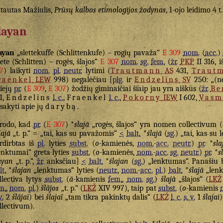
tautas Mažiulis,
Prūsų kalbos etimologijos žodynas
, 1-ojo leidimo 4 t
layan
ayan
„slettekuffe (Schlittenkufe) – rogių pavaža“
E 309
nom.
(
acc.
)
lete (Schlitten) – rogės, šlajos“
E 307
nom.
sg.
fem.
(
žr.
PKP
II 316, 
7
) laikyti
nom.
pl.
neutr.
lytimi (
Trautmann
AS
431,
Traut
raenkel
LEW
998) negalėčiau [
plg.
ir
Endzelīns
SV
250: „(n
iejų
pr.
(
E 309
,
E 307
) žodžių giminaičiai šiaip jau yra aiškūs (
žr.
Be
1,
Endzelīns
l. c.
,
Fraenkel
l. c.
,
Pokorny
IEW
I 602,
Vasm
sakyti apie jų
darybą
.
rodo, kad
pr.
(
E 307
) *
slajā
„rogės, šlajos“ yra nomen collectivum (
lajā
„t. p.“ = „tai, kas su pavažomis“
<
balt.
*
ślajā
(
sg.
) „tai, kas su
rdirbtas iš
pl.
lyties
subst.
(
o
-kamienės,
nom.
-
acc.
neutr.
)
pr.
*
sla
enktumai“ greta lyties
subst.
(
o
-kamienės,
nom.
-
acc.
sg.
neutr.
)
pr.
*
s
ayan
„t. p.“,
žr.
anksčiau]
<
balt.
*
ślajan
(
sg.
) „lenktumas“. Panašiu
lt.
*
ślajan
„lenktumas“ lyties (
neutr.
,
nom.
-
acc.
pl.
)
balt.
*
ślajā
„lenk
llectiva lytys
subst.
(
ā
-kamienis
fem.
,
nom.
sg.
)
šlajà
„šlajos“ (
LKŽ
m.
,
nom.
pl.
)
šlãjos
„t. p.“ (
LKŽ
XIV 997), taip pat
subst.
(
o
-kamienis
v.
2
šlãjai
) bei
šlajaĩ
„tam tikra pakinktų dalis“ (
LKŽ
l. c.
s. v.
1
šlajai
llectivum).