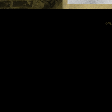
© Vil