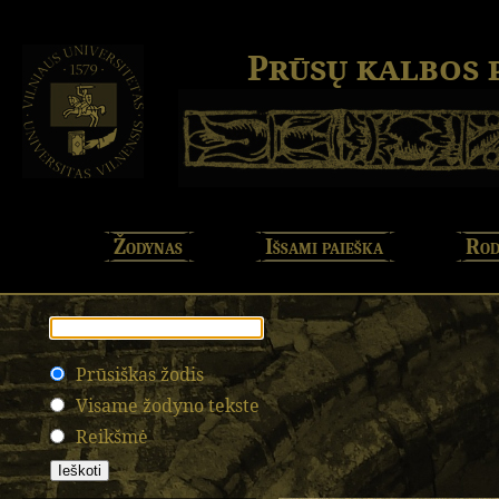
Prūsų kalbos
Žodynas
Išsami paieška
Rod
Prūsiškas žodis
Visame žodyno tekste
Reikšmė