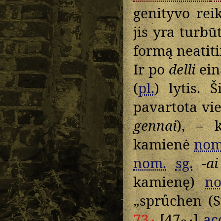
genityvo rei
jis yra turbū
formą neatiti
Ir po
delli
ein
(
pl.
) lytis. 
pavartota vi
gennai
), – 
kamienė
nom
nom.
sg.
-ai
kamienę)
n
„spruͤchen 
73
[47
]
ac