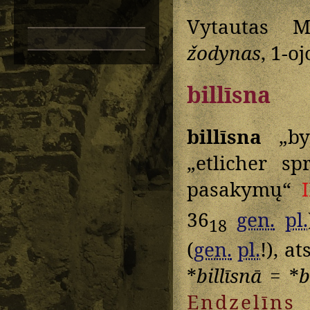
Vytautas M
žodynas
, 1-oj
billīsna
billīsna
„byl
„etlicher sp
pasakymų“
36
gen.
pl.
18
(
gen.
pl.
!), a
*
billīsnā
= *
b
Endzelīns