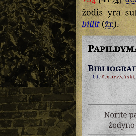
4
24
žodis yra su
billīt
(
žr.
).
Papildym
Bibliograf
Lit.
:
Smoczyński
Norite p
žodyno 