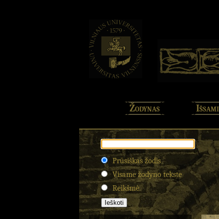
Žodynas
Išsami
Prūsiškas žodis
Visame žodyno tekste
Reikšmė