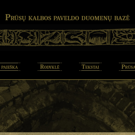
Prūsų kalbos paveldo duomenų bazė
 paieška
Rodyklė
Tekstai
Prūsa