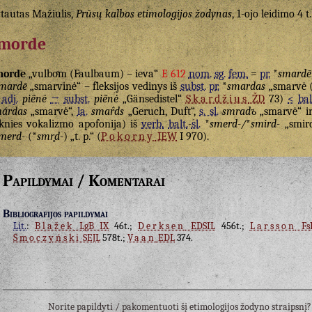
tautas Mažiulis,
Prūsų kalbos etimologijos žodynas
, 1-ojo leidimo 4 t.
morde
morde
„vulboͤm (Faulbaum) – ieva“
E 612
nom.
sg.
fem.
=
pr.
*
smardē
mardē
„smarvinė“ – fleksijos vedinys iš
subst.
pr.
*
smardas
„smarvė (
adj.
piẽnė
→
subst.
piẽnė
„Gänsedistel“
Skardžius
ŽD
73)
<
bal
árdas
„smarvė“,
la.
smar̂ds
„Geruch, Duft“,
s. sl.
smradъ
„smarvė“ ir 
knies vokalizmo apofonija) iš
verb.
balt.
-
sl.
*
smerd-/
*
smird-
„smird
merd-
(*
smr̥d-
) „t. p.“ (
Pokorny
IEW
I 970).
Papildymai / Komentarai
Bibliografijos papildymai
Lit.
:
Blažek
LgB IX
46t.;
Derksen
EDSIL
456t.;
Larsson
FsK
Smoczyński
SEJL
578t.;
Vaan
EDL
374.
Norite papildyti / pakomentuoti šį etimologijos žodyno straipsn