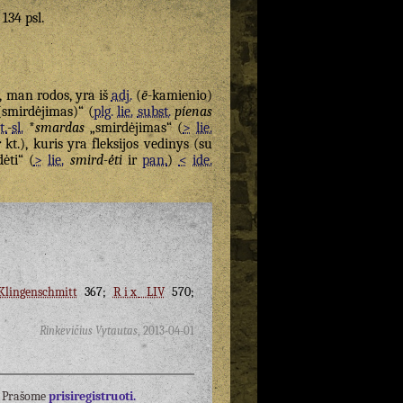
 134 psl.
, man rodos, yra iš
adj.
(
ē
-kamienio)
smirdėjimas)“ (
plg.
lie.
subst.
píenas
t.
-
sl.
*
smardas
„smirdėjimas“ (
>
lie.
kt.), kuris yra fleksijos vedinys (su
ėti“ (
>
lie.
smird-ė́ti
ir
pan.
)
<
ide.
lingenschmitt
367;
Rix
LIV
570;
Rinkevičius Vytautas
,
2013-04-01
į? Prašome
prisiregistruoti.