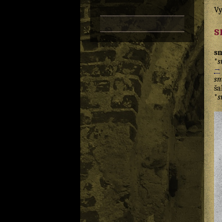
Vy
s
s
*
s
→
sm
ša
*
s