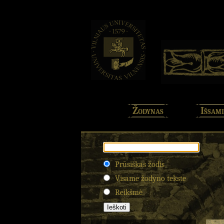
Žodynas
Išsami
Prūsiškas žodis
Visame žodyno tekste
Reikšmė