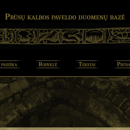
Prūsų kalbos paveldo duomenų bazė
 paieška
Rodyklė
Tekstai
Prūsa