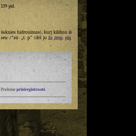
 139 psl.
 šaknies hidronimas), kurį kildinu iš
seu-
/*
sū-
„t. p.“ (dėl jo
žr.
resp.
plg.
į? Prašome
prisiregistruoti.