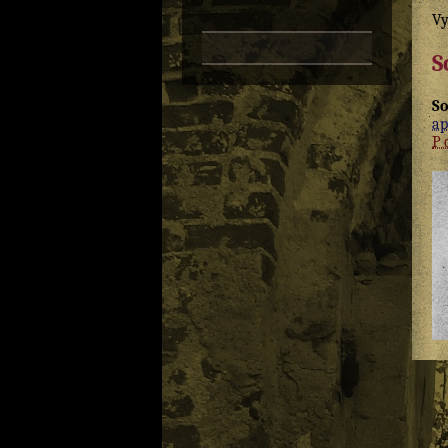
Vy
S
S
ap
P