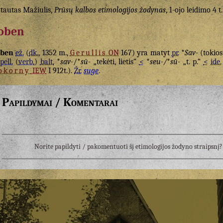
tautas Mažiulis,
Prūsų kalbos etimologijos žodynas
, 1-ojo leidimo 4 t.
oben
oben
ež.
(
dk.
, 1352 m.,
Gerullis
ON
167) yra matyt
pr.
*
Sav-
(tokios
pell.
(
verb.
)
balt.
*
sav-
/*
sū-
„tekėti, lietis“
<
*
seu-/
*
sū-
„t. p.“
<
ide.
okorny
IEW
I 912t.).
Žr.
suge
.
Papildymai / Komentarai
Norite papildyti / pakomentuoti šį etimologijos žodyno straipsn