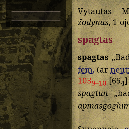
Vytautas M
žodynas
, 1-o
spagtas
spagtas
„Bad
fem.
(ar
neutr
103
[65
]
9–10
4
spagtun
„bad
apmasgoghi
Suponuoja
s