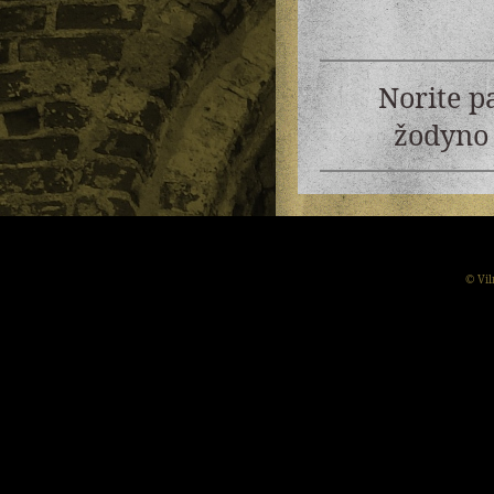
Norite p
žodyno 
© Vil