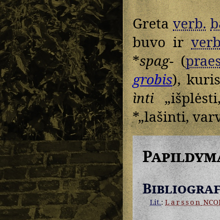
Greta
verb.
b
buvo ir
verb
*
spag-
(
praes
grobis
), kuri
ìnti
„išplėsti
*„lašinti, varv
Papildym
Bibliograf
Lit.
:
Larsson
NCO