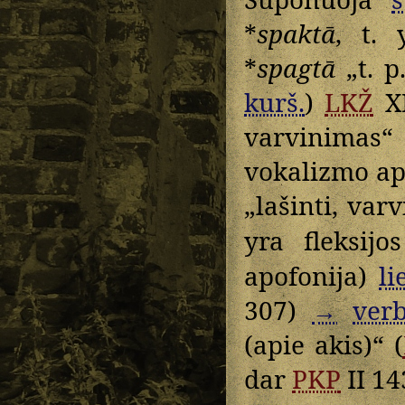
*
spaktā
, t. 
*
spagtā
„t. p.
kurš.
)
LKŽ
XI
varvinimas“
vokalizmo ap
„lašinti, varv
yra fleksij
apofonija)
li
307)
→
verb
(apie akis)“ (
dar
PKP
II 14