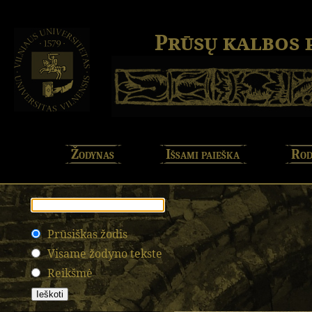
Prūsų kalbos
Žodynas
Išsami paieška
Rod
Prūsiškas žodis
Visame žodyno tekste
Reikšmė