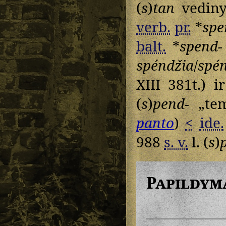
(
s
)
tan
vedinys
verb.
pr.
*
spe
balt.
*
spend-
spéndžia
/
spé
XIII 381t.) i
(
s
)
pend-
„tem
panto
)
<
ide.
988
s. v.
l. (
s
)
Papildym