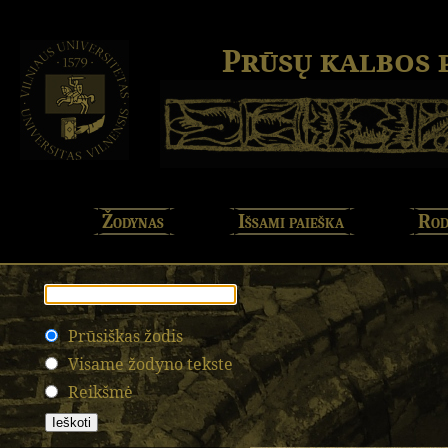
Prūsų kalbos
Žodynas
Išsami paieška
Rod
Prūsiškas žodis
Visame žodyno tekste
Reikšmė