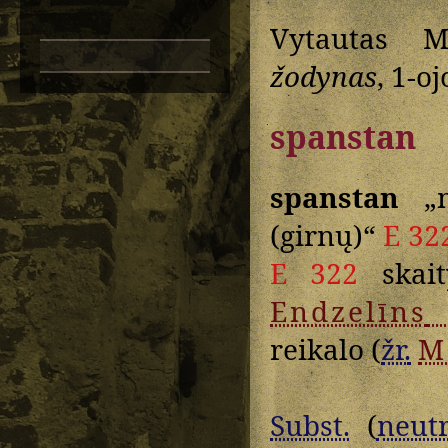
Vytautas M
žodynas
, 1-oj
spanstan
spanstan
„mo
(girnų)“
E 32
E 322
skai
Endzelīns
reikalo (
žr.
M
Subst.
(
neutr