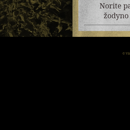
Norite p
žodyno 
© Vil