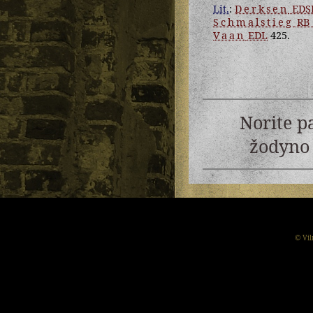
Lit.
:
Derksen
EDS
Schmalstieg
RB
Vaan
EDL
425.
Norite p
žodyno 
© Vil