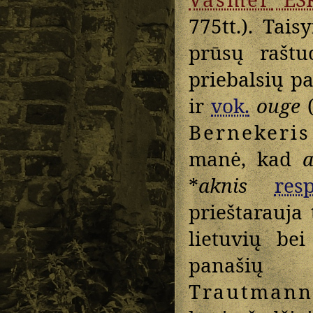
775tt.). Tai
prūsų raštu
priebalsių pa
ir
vok.
ouge
Bernekeris
manė, kad
a
*
aknis
resp
prieštarauja 
lietuvių bei
panašių p
Trautmann