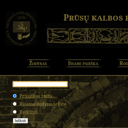
Prūsų kalbos
Žodynas
Išsami paieška
Rod
Prūsiškas žodis
Visame žodyno tekste
Reikšmė