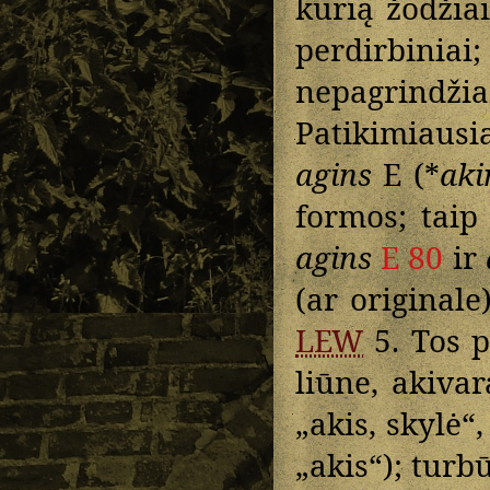
kurią žodžia
perdirbi
nepagrind
Patikimiausi
agins
E (*
aki
formos; tai
agins
E 80
ir
(ar originale
LEW
5. Tos p
liūne, akiva
„akis, skylė“
„akis“); turb