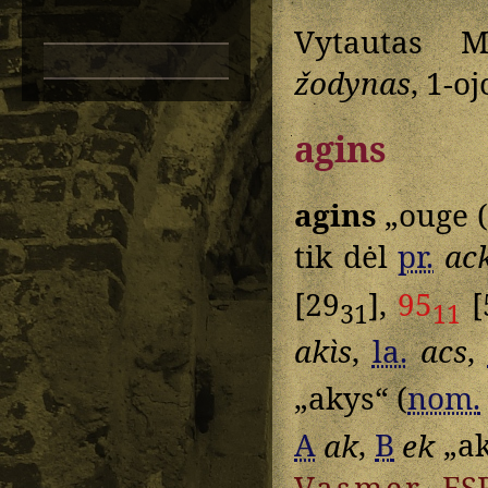
Vytautas M
žodynas
, 1-oj
agins
agins
„ouge (
tik dėl
pr.
ack
[29
],
95
[
31
11
akìs
,
la.
acs
,
„akys“ (
nom.
A
ak
,
B
ek
„ak
Vasmer
ESR