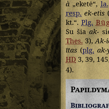
à
„eketė“,
la.
resp.
ek-etìs
kt.“.
Plg.
Bū
Su šia
ak-
si
Thes.
3),
Ak-i
ītas
(
plg.
ak-
HD
3, 39, 145
4).
Papildym
Bibliograf