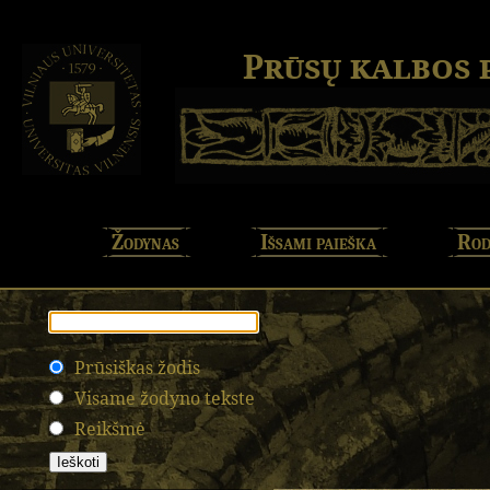
Prūsų kalbos
Žodynas
Išsami paieška
Rod
Prūsiškas žodis
Visame žodyno tekste
Reikšmė