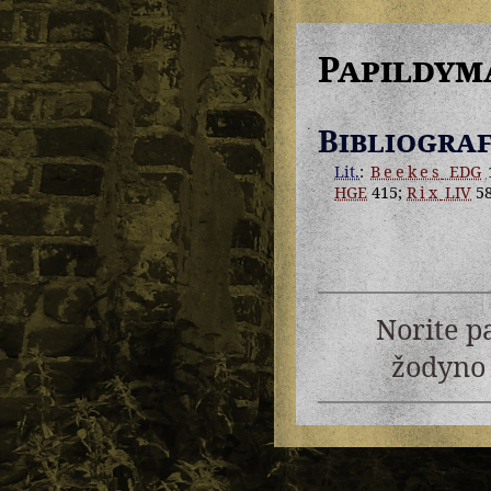
Papildym
Bibliograf
Lit.
:
Beekes
EDG
HGE
415;
Rix
LIV
58
Norite p
žodyno 