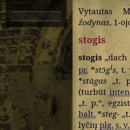
Vytautas M
žodynas
, 1-oj
stogis
stogis
„dach 
i
pr.
*
stɔ̄g
s
, t.
*
stāgas
„t. p
(turbūt
inten
„t. p.“, egzi
balt.
*
steg-
„t.
lyčių
plg.
s. v.