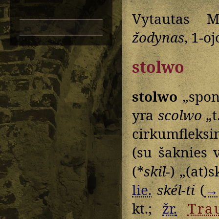
Vytautas M
žodynas
, 1-o
stolwo
stolwo
„spon
yra
scolwo
„t
cirkumfleksi
(su šaknies 
(*
skil-
) „(at)s
lie.
skél-ti
(
→
kt.;
žr.
Tra