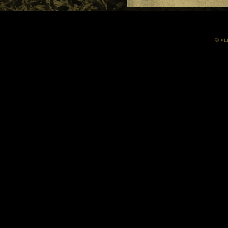
© Vil