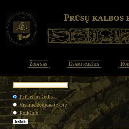
Prūsų kalbos
Žodynas
Išsami paieška
Rod
Prūsiškas žodis
Visame žodyno tekste
Reikšmė