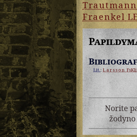
Trautmann
Fraenkel
L
Papildym
Bibliograf
Lit.
:
Larsson
FsKl
Norite p
žodyno 