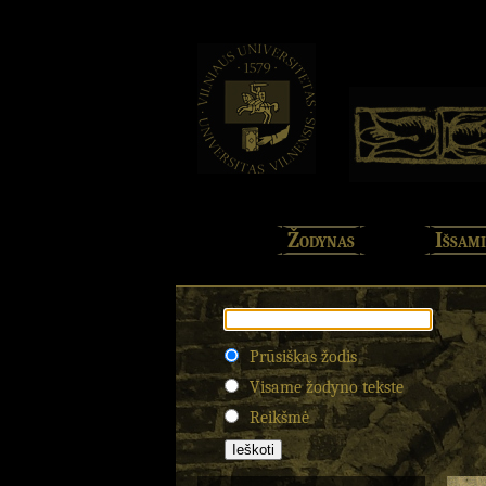
Žodynas
Išsami
Prūsiškas žodis
Visame žodyno tekste
Reikšmė