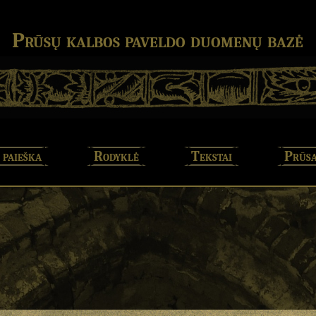
Prūsų kalbos paveldo duomenų bazė
 paieška
Rodyklė
Tekstai
Prūsa