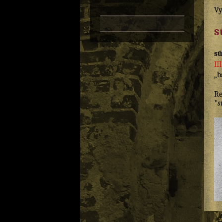
Vy
s
s
II
„b
Re
*
s