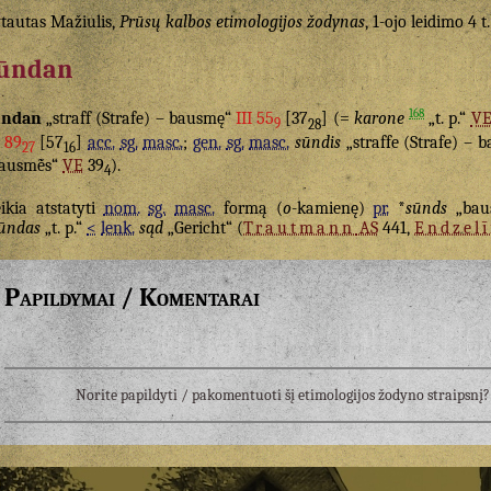
tautas Mažiulis,
Prūsų kalbos etimologijos žodynas
, 1-ojo leidimo 4 t
ūndan
168
ūndan
„straff (Strafe) – bausmę“
III 55
[37
] (=
karone
„t. p.“
V
9
28
I 89
[57
]
acc.
sg.
masc.
;
gen.
sg.
masc.
sūndis
„straffe (Strafe) – 
27
16
ausmė̃s“
VE
39
).
4
ikia atstatyti
nom.
sg.
masc.
formą (
o
-kamienę)
pr.
*
sūnds
„baus
ūndas
„t. p.“
<
lenk.
sąd
„Gericht“ (
Trautmann
AS
441,
Endzelī
Papildymai / Komentarai
Norite papildyti / pakomentuoti šį etimologijos žodyno straipsn