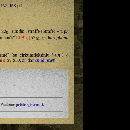
. 167–168 psl.
E
22
),
sūndin
„straffe (Strafe) – t. p.“
5
bausmė̃s“
III 91
[57
] (=
karoghima
5
20
mė“ (su cirkumfleksiniu *
-ūn-
)
<
ns
SV
259.
Žr.
dar
sn̄ndintwti
.
į? Prašome
prisiregistruoti.