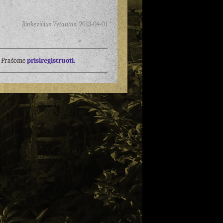
Rinkevičius Vytautas
,
2013-04-01
į? Prašome
prisiregistruoti.