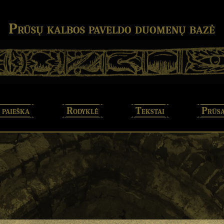
Prūsų kalbos paveldo duomenų bazė
 paieška
Rodyklė
Tekstai
Prūsa