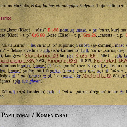
tautas Mažiulis,
Prūsų kalbos etimologijos žodynas
, 1-ojo leidimo 4 t
uris
ris
„kese (Käse) – sūris“
E 688
nom.
sg.
masc.
=
pr.
*
sūrīs
, kurį mat
ese (Käse) – t. p.“
GrG 60
, „keze (Käse) – t. p.“
GrA 26
, „caseus – t. p.“
*
sūrīs
„sūris“ =
lie.
sū́ris
„t. p.“ suponuoja
subst.
(
i̯o
-kamienį,
masc.
ru“ – fleksijos vedinį iš
adj.
(
o/ā
-kamienio)
balt.
*
sūra-
„sūrus; drėgn
ai, kas gýva“
Skardžius
ŽD
66,
plg.
Būga
RR
I 486) =
adj.
b
rautmann
BSW
293t.,
Vasmer
ESRJ
III 819,
Fraenkel
LE
ldinamas ir
subst.
(
masc.
)
sl.
*
syrъ
„sūris“ (pvz.
Būga
l. c.
,
Traut
bst.
(
masc.
) galėtų būti iš
subst.
(
neutr.
,
nom.
-
acc.
sg.
)
sl.
*
sūran
„
eksijos
sl.
*
-an
(
neutr.
)
→
sl.
*
-ъ
(
masc.
)
žr.
Mažiulis
BS
86t.
ir l
ėgnas“ (
plg.
s. v.
giwan
).
Dėl
adj.
(
o/ā
-kamienio)
balt.
-
sl.
*
sūra-
„sūrus; drėgnas“ toliau
žr.
39.
Papildymai / Komentarai