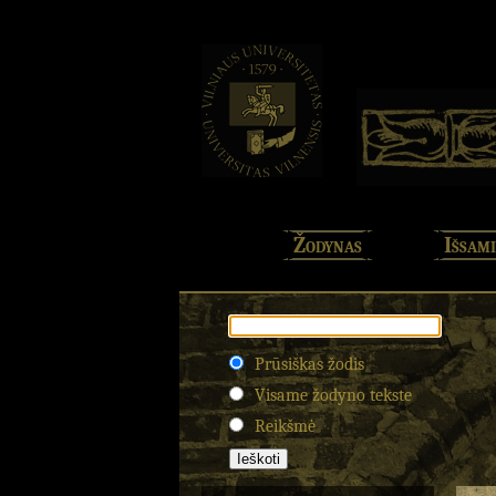
Žodynas
Išsami
Prūsiškas žodis
Visame žodyno tekste
Reikšmė