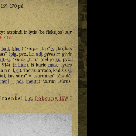
. 169–170 psl.
yt atspindi ir lytis (be fleksijos)
sur
GrF 17
.
)
balt.
(
dial.
) *
sūrja-
„t. p.“
<
„tai, kas
as“ (
plg.
, pvz.,
lie.
adj.
gývas
→
gývis
alt.
-
sl.
*
sūra-
„t. p.“ (dėl jo
žr.
, pvz.,
W
914t.
ir liter.
), iš kurio
masc.
lyties
mann
l. c.
). Tačiau atrodo, kad šis
sl.
tai, kas sūru“ = „sūrumas“ [čia dėl
iter.
]
←
adj.
(
neutr.
) *
sūran
„sūrus;
Fraenkel
l. c.
,
Pokorny
IEW
I