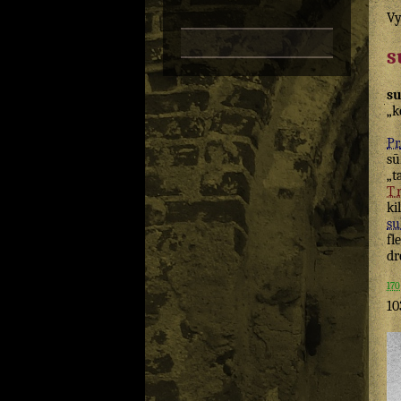
Vy
s
su
„k
Pr.
sū
„t
T
ki
su
fl
dr
170
10