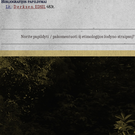
Bibliografijos papildymai
Lit.
:
Derksen
EDSIL
483t.
Norite papildyti / pakomentuoti šį etimologijos žodyno straipsn