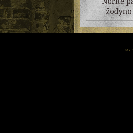
Norite p
žodyno 
© Vil