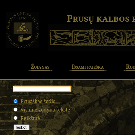
Prūsų kalbos
Žodynas
Išsami paieška
Rod
Prūsiškas žodis
Visame žodyno tekste
Reikšmė