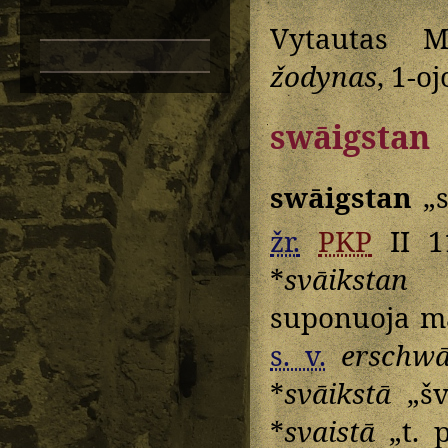
Vytautas M
žodynas
, 1-o
swāigstan
swāigstan
„s
žr.
PKP
II 1
*
svāikstan
(s
suponuoja m
s. v.
erschwā
*
svāikstā
„švi
*
svaistā
„t. p