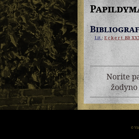
Papildym
Bibliograf
Lit.
:
Eckert
Blt XXX
Norite p
žodyno 
© Vil