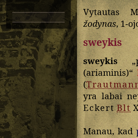
Vytautas M
žodynas
, 1-oj
sweykis
sweykis
„pf
(ariaminis)“
(
Trautman
yra labai ne
Eckert
Blt
X
Manau, kad