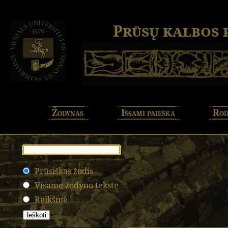
Prūsų kalbos
Žodynas
Išsami paieška
Rod
Prūsiškas žodis
Visame žodyno tekste
Reikšmė