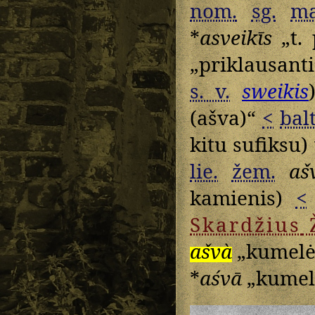
nom.
sg.
ma
*
asveikīs
„t. 
„priklausanti
s. v.
sweikis
(ašva)“
<
balt
kitu sufiksu)
lie.
žem.
aš
kamienis)
<
Skardžius
ašvà
„kumelė
*
aśvā
„kumel