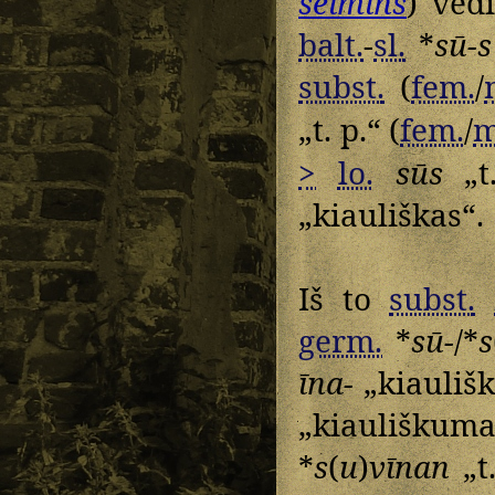
seimīns
) ved
balt.
-
sl.
*
sū-s
subst.
(
fem.
/
„t. p.“ (
fem.
/
m
>
lo.
sūs
„t.
„kiauliškas“.
Iš to
subst.
germ.
*
sū-
/*
s
īna-
„kiauliš
„kiauliškuma
*
s
(
u
)
vīnan
„t