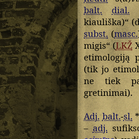
balt.
dial.
kiauliška)“ (
subst.
(
masc.
migis“ (
LKŽ
X
etimologiją 
(tik jo etimo
ne tiek pat
gretinimai).
Adj.
balt.
-
sl.
–
adj.
sufik