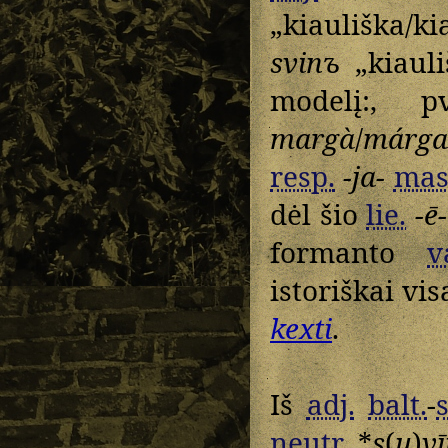
„kiauliška/ki
svinъ
„kiauli
modelį:, 
margà
/
márga
resp.
-ja-
mas
dėl šio
lie.
-ē-
formanto
v
istoriškai vi
kexti
.
Iš
adj.
balt.
-
s
neutr.
*
s
(
u
)
v