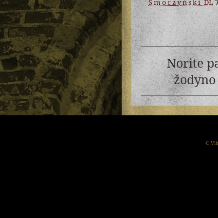
Smoczyński
DL
7
Norite p
žodyno 
© Vil