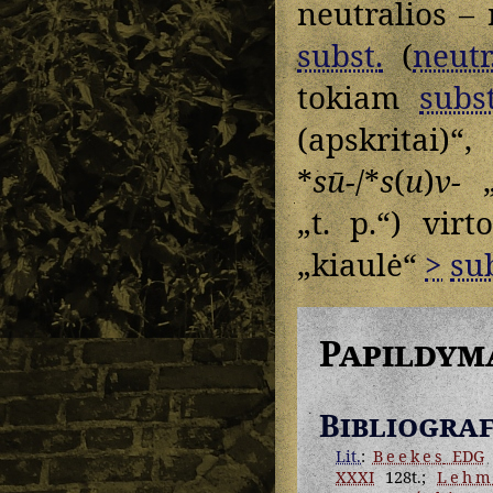
neutralios –
subst.
(
neutr
tokiam
subst
(apskritai)
*
sū-
/*
s
(
u
)
v-
„k
„t. p.“) vir
„kiaulė“
>
sub
Papildym
Bibliograf
Lit.
:
Beekes
EDG
XXXI
128t.;
Lehm