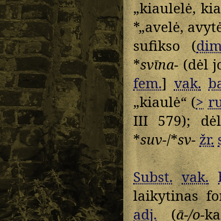
„kiaulelė, ki
*„avelė, avyt
sufikso (
dim
*
svīna-
(dėl 
fem.
]
vak.
ba
„kiaulė“ (
>
ru
III 579); d
*
suv-
/*
sv-
žr.
Subst.
vak.
laikytinas fo
adj.
(
ā-/o
-k