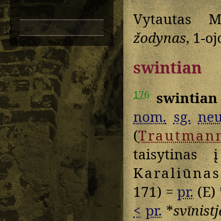
Vytautas M
žodynas
, 1-o
swintian
176
swintian
nom.
sg.
neu
(
Trautman
taisytinas 
Karaliūnas
171) =
pr.
(E) 
<
pr.
*
svīnist