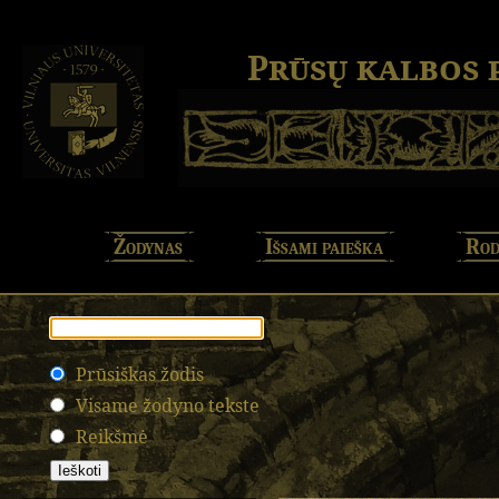
Prūsų kalbos
Žodynas
Išsami paieška
Rod
Prūsiškas žodis
Visame žodyno tekste
Reikšmė