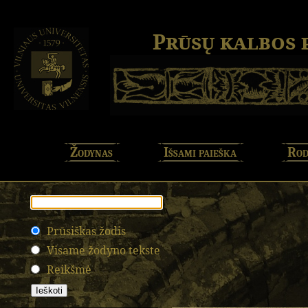
Prūsų kalbos
Žodynas
Išsami paieška
Rod
Prūsiškas žodis
Visame žodyno tekste
Reikšmė