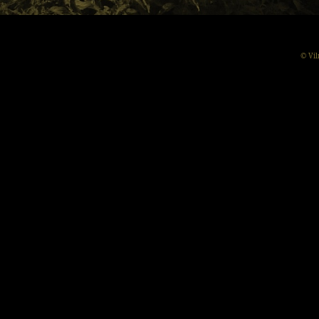
© Vil