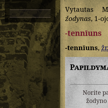
Vytautas M
žodynas
, 1-oj
-tennīuns
-tennīuns
,
žr
Papildym
Norite p
žodyno 