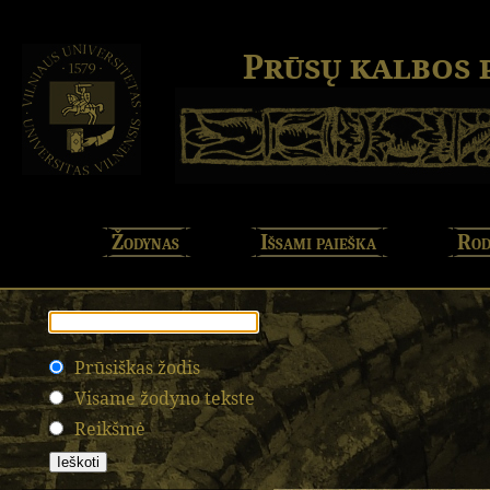
Prūsų kalbos
Žodynas
Išsami paieška
Rod
Prūsiškas žodis
Visame žodyno tekste
Reikšmė