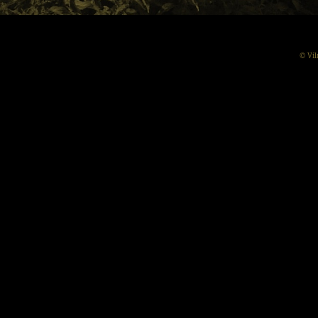
© Vil