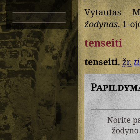
Vytautas M
žodynas
, 1-oj
tenseiti
tenseiti
,
žr.
t
Papildym
Norite p
žodyno 