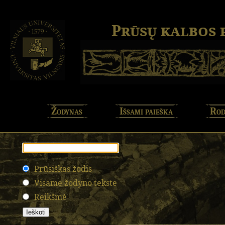
Prūsų kalbos
Žodynas
Išsami paieška
Rod
Prūsiškas žodis
Visame žodyno tekste
Reikšmė