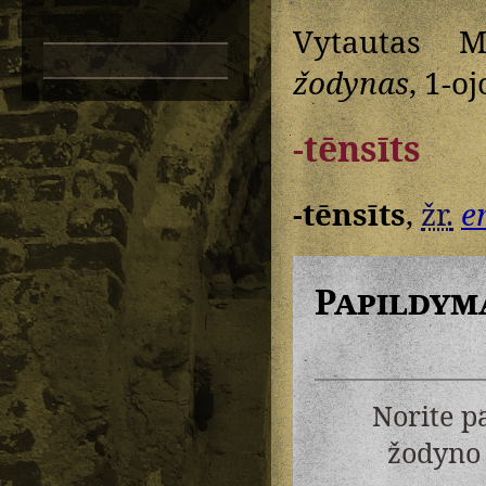
Vytautas M
žodynas
, 1-oj
-tēnsīts
-tēnsīts
,
žr.
e
Papildym
Norite p
žodyno 