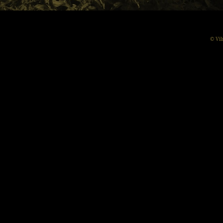
© Vil