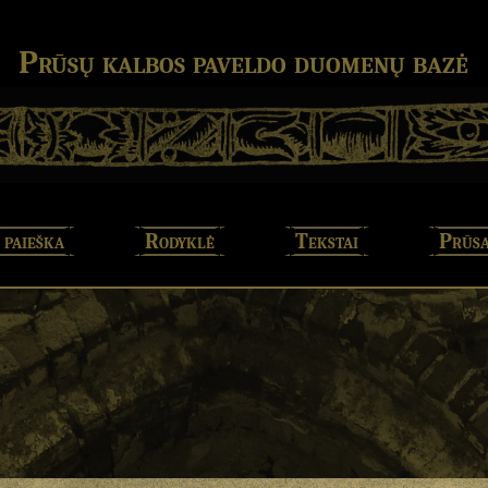
Prūsų kalbos paveldo duomenų bazė
 paieška
Rodyklė
Tekstai
Prūsa