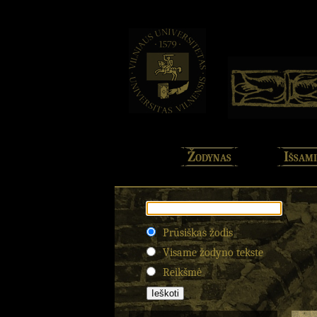
Žodynas
Išsami
Prūsiškas žodis
Visame žodyno tekste
Reikšmė