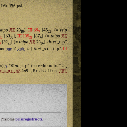
. 195–196 psl.
taipo
VE
23
),
III 69
[45
] (=
teip
18
9
21
[63
],
III 105
[67
] (=
taipo
VE
26
33
21
4
[39
] (=
taipo
VE
23
),
tittet
„t. p.“
8
21
14
tas
ppr.
iš
vok.
so
)
titet
„so – t. p.“
III
ės)
<
*
tītat
„t. p.“ (su redukuotu *
-a-
,
tmann
AS
449t.,
Endzelīns
FBR
į? Prašome
prisiregistruoti.