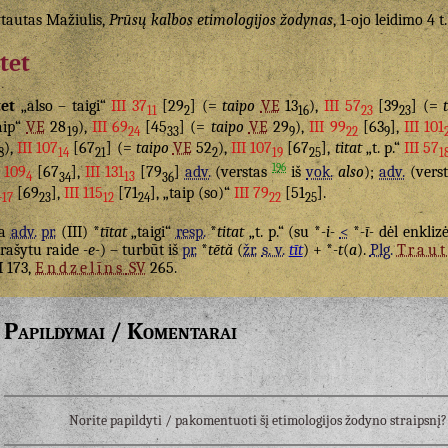
tautas Mažiulis,
Prūsų kalbos etimologijos žodynas
, 1-ojo leidimo 4 t
itet
tet
„also – taigi“
III 37
[29
] (=
taipo
VE
13
),
III 57
[39
] (=
11
2
16
23
23
aip“
VE
28
),
III 69
[45
] (=
taipo
VE
29
),
III 99
[63
],
III 101
19
24
33
9
22
9
),
III 107
[67
] (=
taipo
VE
52
),
III 107
[67
],
titat
„t. p.“
III 57
8
14
21
2
19
25
1
196
I 109
[67
],
III 131
[79
]
adv.
(verstas
iš
vok.
also
);
adv.
(vers
4
34
13
36
1
[69
],
III 115
[71
], „taip (so)“
III 79
[51
].
17
23
12
24
22
25
ra
adv.
pr.
(III) *
tītat
„taigi“
resp.
*
titat
„t. p.“ (su *
-i-
<
*
-ī-
dėl enkliz
rašytu raide
-e-
) – turbūt iš
pr.
*
tētă
(
žr.
s. v.
tīt
) + *
-t
(
a
).
Plg.
Trau
I 173,
Endzelīns
SV
265.
Papildymai / Komentarai
Norite papildyti / pakomentuoti šį etimologijos žodyno straipsn