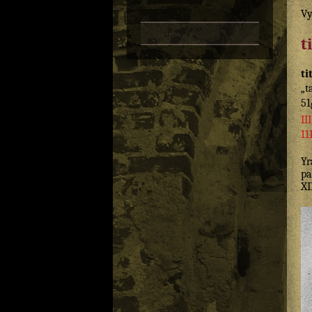
Vy
t
ti
„t
51
II
11
Y
pa
XI