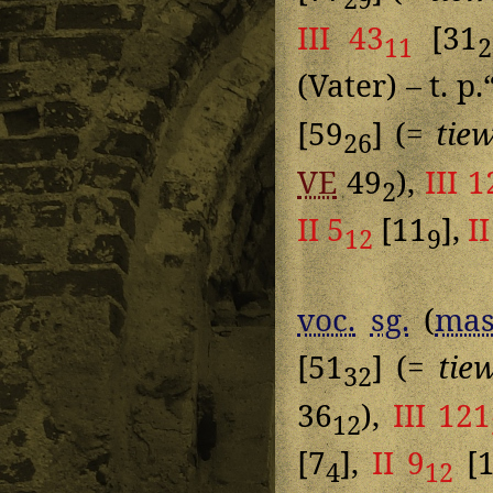
III 43
[31
11
2
(Vater) – t. p.
[59
] (=
tie
26
VE
49
),
III 1
2
II 5
[11
],
II
12
9
voc.
sg.
(
mas
[51
] (=
tie
32
36
),
III 121
12
[7
],
II 9
[1
4
12