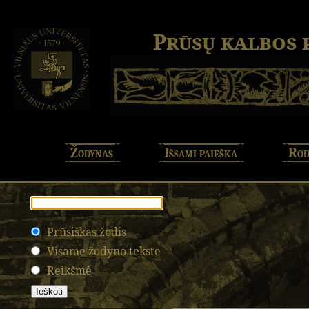
Prūsų kalbos
Žodynas
Išsami paieška
Rod
Prūsiškas žodis
Visame žodyno tekste
Reikšmė