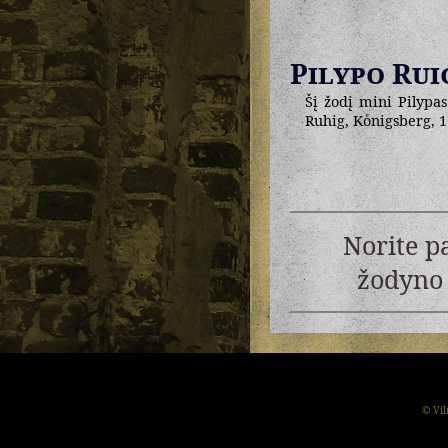
Pilypo Rui
Šį žodį mini Pilypas
Ruhig, Koͤnigsberg, 1
Norite p
žodyno 
© Vil