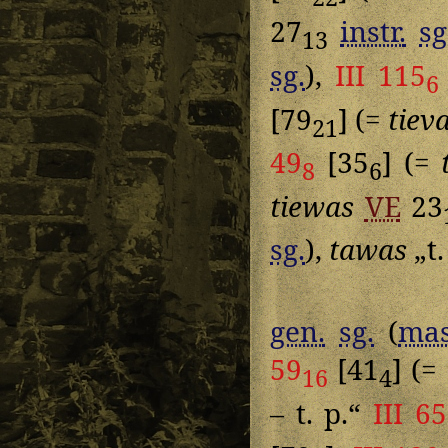
27
instr.
sg
13
sg.
),
III 115
6
[79
] (=
tiev
21
49
[35
] (=
8
6
tiewas
VE
23
sg.
),
tawas
„t.
gen.
sg.
(
mas
59
[41
] (=
16
4
– t. p.“
III 65