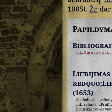
1085t.
Žr.
da
Papildym
Bibliograf
Lit.
:
Smoczyński
Liudij
&bdquo;Li
(1653)
Šis žodis dar paliud
psl. rašoma: „Pruſſ
prūsiškai
Tawas
viet