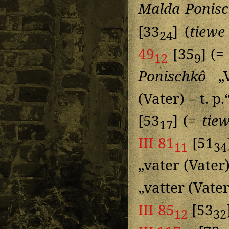
Malda Ponis
[33
] (
tiewe
24
49
[35
] (
12
9
Ponischkô
„V
(Vater) – t. p
[53
] (=
tie
17
III 81
[51
11
34
„vater (Vater)
„vatter (Vater
III 85
[53
12
32