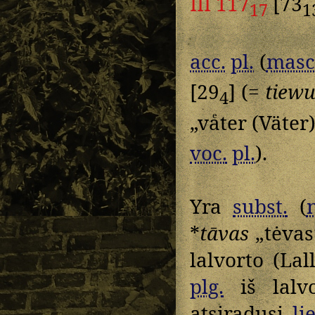
III 117
[73
17
1
acc.
pl.
(
masc
[29
] (=
tiew
4
„vaͤter (Väter
voc.
pl.
).
Yra
subst.
(
*
tāvas
„tėvas“
lalvorto (La
plg.
iš lalv
atsiradusį
lie