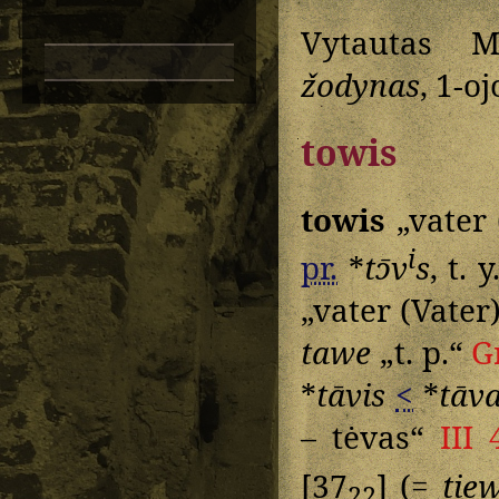
Vytautas M
žodynas
, 1-o
towis
towis
„vater 
i
pr.
*
tɔ̄v
s
, t. y
„vater (Vater)
tawe
„t. p.“
G
*
tāvis
<
*
tāv
– tėvas“
III 
[37
] (=
tie
22