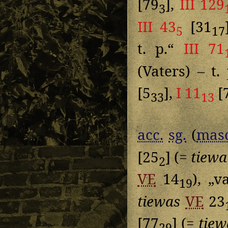
[79
],
III 129
3
III 43
[31
5
17
t. p.“
III 71
(Vaters) – t.
[5
],
I 11
[
33
13
acc.
sg.
(
masc
[25
] (=
tiewa
2
VE
14
), „v
19
tiewas
VE
23
[77
] (=
tiew
29