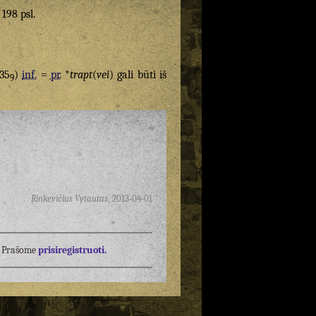
 198 psl.
35
)
inf.
=
pr.
*
trapt
(
vei
) gali būti iš
9
Rinkevičius Vytautas
,
2013-04-01
į? Prašome
prisiregistruoti.