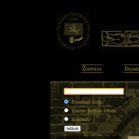
Žodynas
Išsami
Prūsiškas žodis
Visame žodyno tekste
Reikšmė