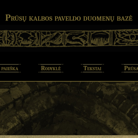
Prūsų kalbos paveldo duomenų bazė
 paieška
Rodyklė
Tekstai
Prūsa