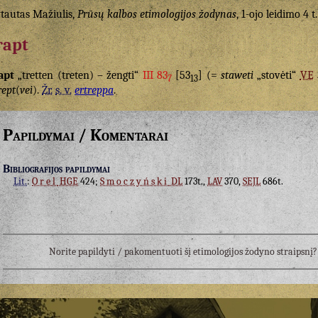
tautas Mažiulis,
Prūsų kalbos etimologijos žodynas
, 1-ojo leidimo 4 t.
rapt
apt
„tretten (treten) – žengti“
III 83
[53
] (=
staweti
„stovėti“
VE
7
13
rept
(
vei
).
Žr.
s. v.
ertreppa
.
Papildymai / Komentarai
Bibliografijos papildymai
Lit.
:
Orel
HGE
424;
Smoczyński
DL
173t.,
LAV
370,
SEJL
686t.
Norite papildyti / pakomentuoti šį etimologijos žodyno straipsn