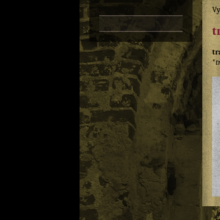
Vy
t
tr
*
t