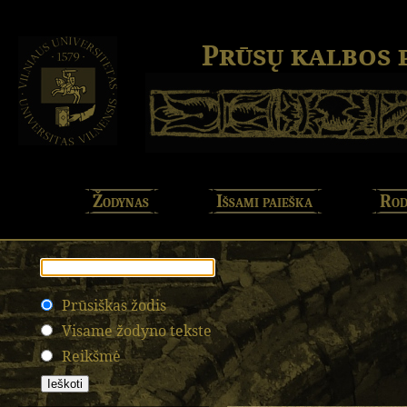
Prūsų kalbos
Žodynas
Išsami paieška
Rod
Prūsiškas žodis
Visame žodyno tekste
Reikšmė