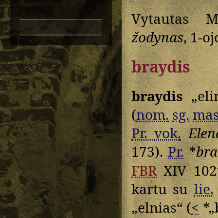
Vytautas M
žodynas
, 1-o
braydis
braydis
„eli
(
nom.
sg.
mas
Pr. vok.
Elen
173).
Pr.
*
bra
FBR
XIV 102
kartu su
lie.
„elnias“ (
<
*„