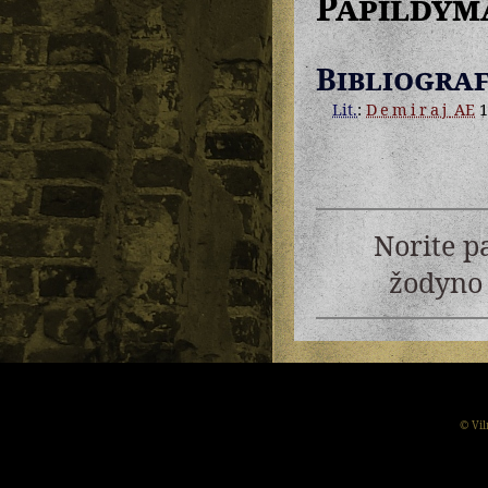
Papildym
Bibliograf
Lit.
:
Demiraj
AE
1
Norite p
žodyno 
© Vil