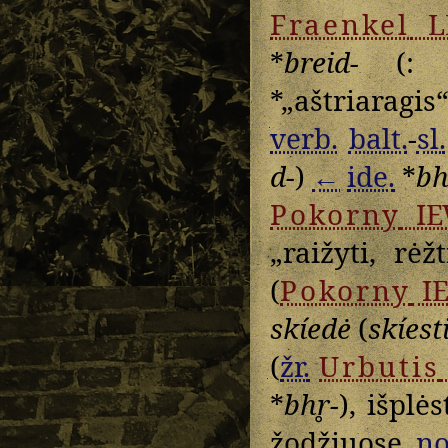
Fraenkel
L
*
breid-
(: 
*„aštriaragi
verb.
balt.
-
sl.
d-
)
←
ide.
*
bh
Pokorny
IE
„raižyti, rėž
(
Pokorny
I
skíedė
(
skíest
(
žr.
Urbutis
*
bhr̥-
), išplė
žodžiuose
no