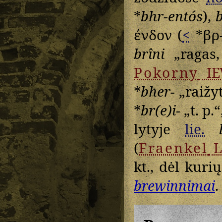
*
bhr-entós
),
ένδον
(
<
*βρ-
brîni
„ragas,
Pokorny
I
*
bher-
„raižyt
*
br(e)i-
„t. p.
lytyje
lie.
(
Fraenkel
L
kt., dėl kuri
brewinnimai
.