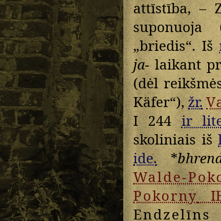
attīstība, – 
suponuoja
„briedis“. Iš
ja-
laikant p
(dėl reikšm
Käfer“),
žr.
V
I 244
ir lite
skoliniais iš
ide.
*
bhrend
Walde-Pok
Pokorny
I
Endzelīns