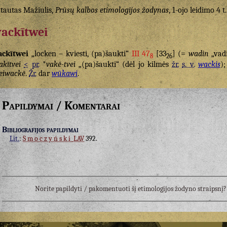
tautas Mažiulis,
Prūsų kalbos etimologijos žodynas
, 1-ojo leidimo 4 t.
ackītwei
ckītwei
„locken – kviesti, (pa)šaukti“
III 47
[33
] (=
wadin
„vadi
8
26
akītvei
<
pr.
*
vakē-tvei
„(pa)šaukti“ (dėl jo kilmės
žr.
s. v.
wackis
)
eiwackē
.
Žr.
dar
wūkawi
.
Papildymai / Komentarai
Bibliografijos papildymai
Lit.
:
Smoczyński
LAV
392.
Norite papildyti / pakomentuoti šį etimologijos žodyno straipsn