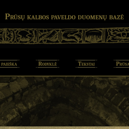
Prūsų kalbos paveldo duomenų bazė
 paieška
Rodyklė
Tekstai
Prūsa