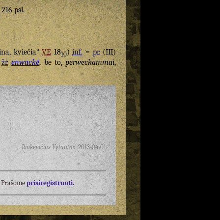
 216 psl.
na, kviečia“
VE
18
)
inf.
=
pr.
(III)
10
;
žr.
enwackē
, be to,
perweckammai
,
Rinkevičius Vytautas
,
2013-04-01
į? Prašome
prisiregistruoti.