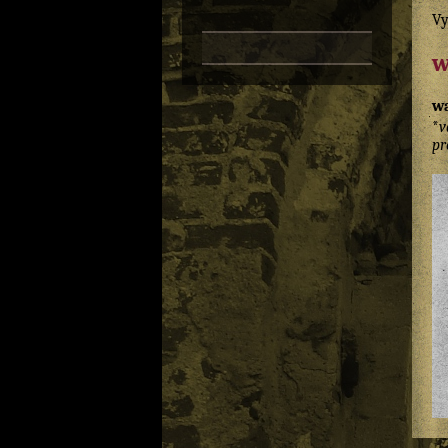
Vy
w
wa
*
v
pr