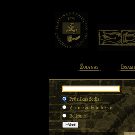
Žodynas
Išsami
Prūsiškas žodis
Visame žodyno tekste
Reikšmė