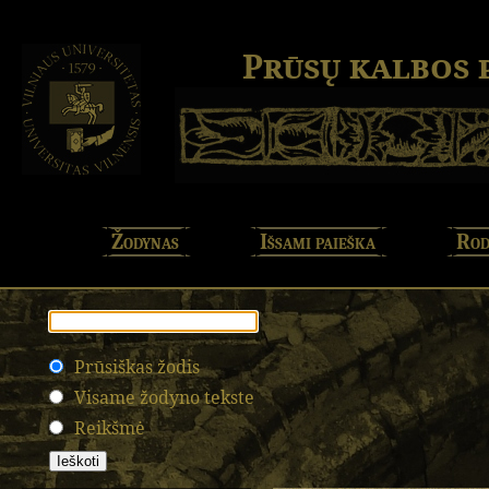
Prūsų kalbos
Žodynas
Išsami paieška
Rod
Prūsiškas žodis
Visame žodyno tekste
Reikšmė