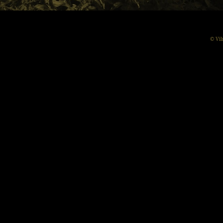
© Vil