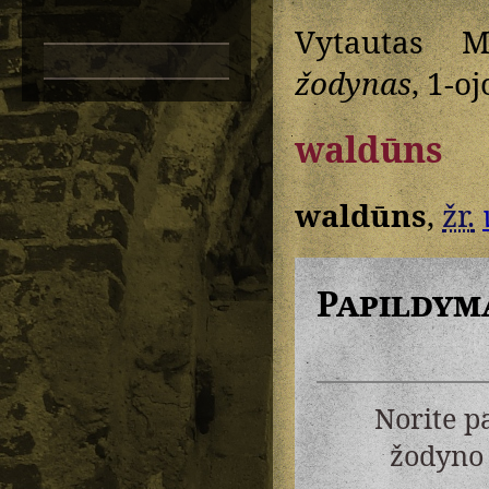
Vytautas M
žodynas
, 1-oj
waldūns
waldūns
,
žr.
Papildym
Norite p
žodyno 