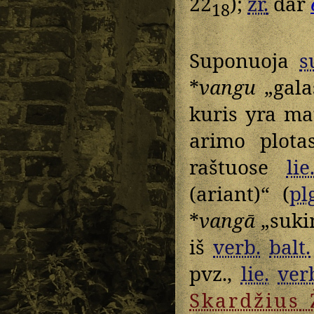
22
);
žr.
dar
18
Suponuoja
s
*
vangu
„gala
kuris yra ma
arimo plota
raštuose
lie
(ariant)“ (
pl
*
vangā
„sukim
iš
verb.
balt.
pvz.,
lie.
ver
Skardžius