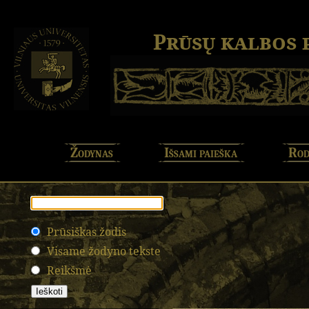
Prūsų kalbos
Žodynas
Išsami paieška
Rod
Prūsiškas žodis
Visame žodyno tekste
Reikšmė