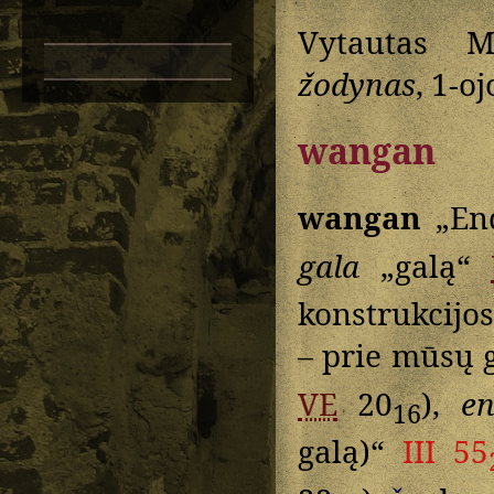
Vytautas M
žodynas
, 1-oj
wangan
wangan
„End
gala
„galą“
konstrukcijo
– prie mūsų 
VE
20
),
e
16
galą)“
III 55