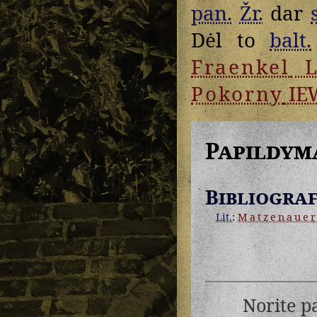
pan.
Žr.
dar
Dėl to
balt.
Fraenkel
L
Pokorny
IE
Papildym
Bibliograf
Lit.
:
Matzenaue
Norite p