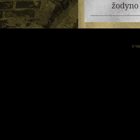
žodyno 
© Vil