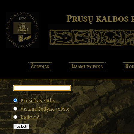
Prūsų kalbos
Žodynas
Išsami paieška
Rod
Prūsiškas žodis
Visame žodyno tekste
Reikšmė