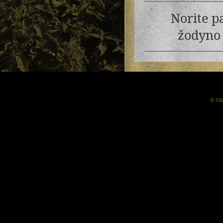
Norite p
žodyno 
© Vil