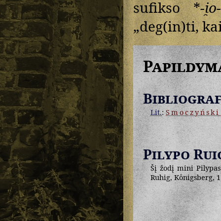
sufikso *
-i̯o
„deg(in)ti, ka
Papildym
Bibliograf
Lit.
:
Smoczyński
Pilypo Rui
Šį žodį mini Pilypas
Ruhig, Koͤnigsberg, 1