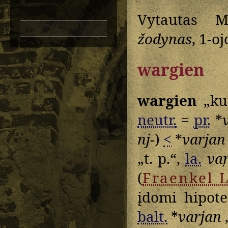
Vytautas M
žodynas
, 1-oj
wargien
wargien
„kup
neutr.
=
pr.
*
nj-
)
<
*
varjan
„t. p.“,
la.
va
(
Fraenkel
L
įdomi hipot
balt.
*
varjan