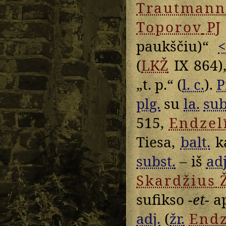
Trautmann
Toporov
PJ
paukščiu)“
<
(
LKŽ
IX 864)
„t. p.“ (
l. c.
).
P
plg.
su
la.
sub
515,
Endzel
Tiesa,
balt.
ka
subst.
– iš
adj
Skardžius
sufikso
-et-
ap
adj.
(
žr.
Endz