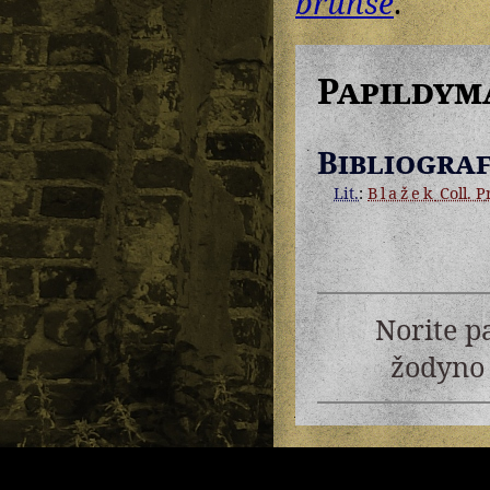
brunse
.
Papildym
Bibliograf
Lit.
:
Blažek
Coll. Pr
Norite p
žodyno 