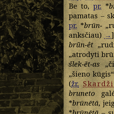
Be to,
pr.
*
b
pamatas – sko
pr.
*
brūn-
„ru
anksčiau)
→
brũn-êt
„rudi
„atrodyti br
šlek-ẽt-as
„či
„šieno kūgis“
(
žr.
Skardž
bruneto
galė
*
brūnētā
, je
*
brūnētā
– su