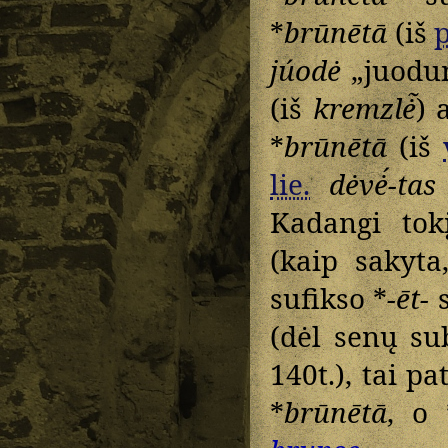
*
brūnētā
(iš
p
júodė
„juodu
(iš
kremzlė̃
) 
*
brūnētā
(iš
lie.
dėvė́-tas
Kadangi tok
(kaip sakyta
sufikso *
-ēt-
s
(dėl senų s
140t.), tai p
*
brūnētā
, o 