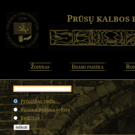
Prūsų kalbos
Žodynas
Išsami paieška
Rod
Prūsiškas žodis
Visame žodyno tekste
Reikšmė