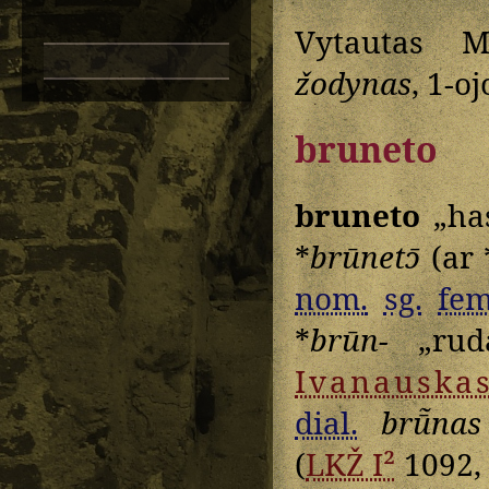
Vytautas M
žodynas
, 1-o
bruneto
bruneto
„has
*
brūnetɔ̄
(ar 
nom.
sg.
fem
*
brūn-
„ruda
Ivanauska
dial.
brū̃nas
(
LKŽ I²
1092,