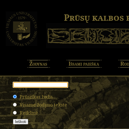
Prūsų kalbos
Žodynas
Išsami paieška
Rod
Prūsiškas žodis
Visame žodyno tekste
Reikšmė