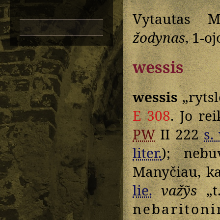
Vytautas M
žodynas
, 1-oj
wessis
wessis
„rytsl
E 308
. Jo re
PW
II 222
s. 
liter.
); nebu
Manyčiau, ka
lie.
važỹs
„t
nebaritoni