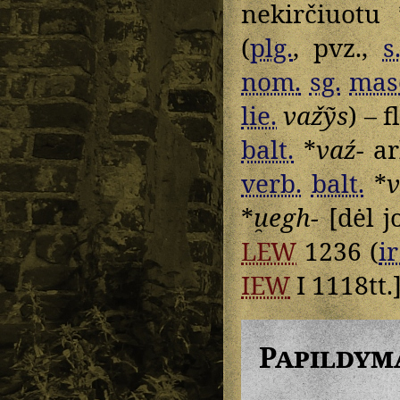
nekirčiuotu 
(
plg.
, pvz.,
s
nom.
sg.
mas
lie.
važỹs
) – 
balt.
*
vaź-
ar
verb.
balt.
*
v
*
u̯egh-
[dėl 
LEW
1236 (
ir
IEW
I 1118tt.]
Papildym