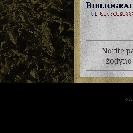
Bibliograf
Lit.
:
Eckert
Blt XXX
Norite p
žodyno 
© Vil