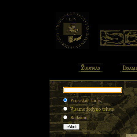
Žodynas
Išsami
Prūsiškas žodis
Visame žodyno tekste
Reikšmė