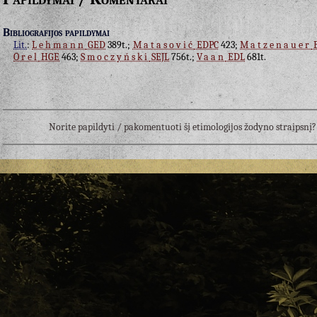
Bibliografijos papildymai
Lit.
:
Lehmann
GED
389t.;
Matasović
EDPC
423;
Matzenauer
Orel
HGE
463;
Smoczyński
SEJL
756t.;
Vaan
EDL
681t.
Norite papildyti / pakomentuoti šį etimologijos žodyno straipsn