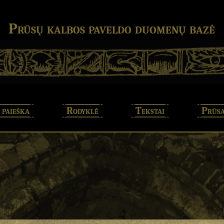
Prūsų kalbos paveldo duomenų bazė
 paieška
Rodyklė
Tekstai
Prūsa