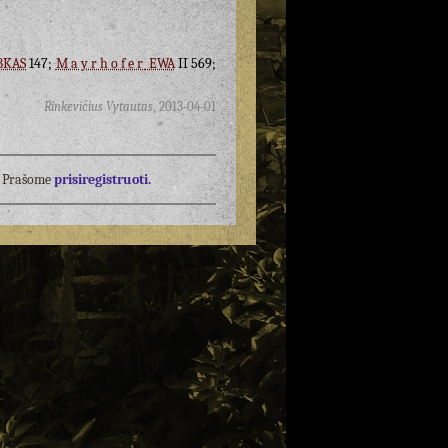
BKAS
147;
Mayrhofer
EWA
II 569;
Rinkevičius Vytautas
,
2013-04-01
į? Prašome
prisiregistruoti.