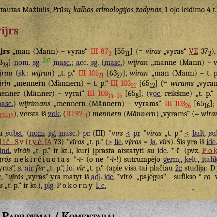
tautas Mažiulis,
Prūsų kalbos etimologijos žodynas
, 1-ojo leidimo 4 t
ijrs
jrs
„man (Mann) – vyras“
III 87
[55
] (=
viras
„vyras“
VE
37
)
2
11
2
247
3
]
nom.
sg.
masc.
;
acc.
sg.
(
masc.
)
wijran
„manne (Mann) – 
28
jrau
(
sk.
:
wijran
) „t. p.“
III 101
[63
],
wiran
„man (Mann) – t. p
21
27
jrin
„mennern (Männern) – t. p.“
III 103
[65
] (=
wirams
„vyra
21
12
enner (Männer) – vyrai“
III 103
[65
], (
voc.
reikšme) „t. p.“
14–15
8
asc.
)
wijrimans
„mennern (Männern) – vyrams“
III 103
[65
]
26
16
), versta iš
vok.
(
III 92
)
mennern
(
Männern
) „vyrams“ (=
wira
12–13
11
ra
subst.
(
nom.
sg.
masc.
)
pr.
(III) *
vīrs
<
pr.
*
vī́ras
„t. p.“
<
balt.
su
llič-Svityč
IA
73) *
vī́ras
„t. p.“ (
>
lie.
výras
=
la.
vĩrs
). Šis yra iš
ide
 ind.
vīráḥ
„t. p.“ ir kt.), kurį įprasta atstatyti su
ide.
*
-ī̆-
(pvz.
Po
̯īrós
nekirčiuotas
*
-ī-
(o ne *
-ī̆-
!) sutrumpėjo
germ.
,
kelt.
,
italik
yras“,
s. air.
fer
„t. p.“,
lo.
vĭr
„t. p.“ (apie visa tai plačiau
žr.
studiją:
D
e.
*
u̯īrós
„vyras“ yra matyt iš
adj.
ide.
*
vīró-
„pajėgus“ – sufikso *
-ro-
v
-s
„t. p.“ ir kt.),
plg.
Pokorny
l. c.
Papildymai / Komentarai