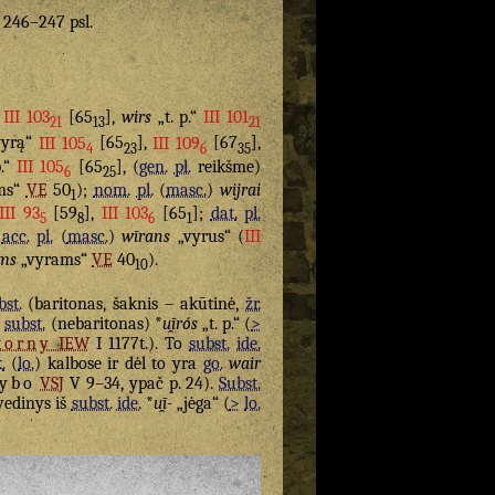
. 246–247 psl.
,
III 103
[65
],
wirs
„t. p.“
III 101
21
13
21
vyrą“
III 105
[65
],
III 109
[67
],
4
23
6
35
.“
III 105
[65
], (
gen.
pl.
reikšme)
6
25
ms“
VE
50
);
nom.
pl.
(
masc.
)
wijrai
1
III 93
[59
],
III 103
[65
];
dat.
pl.
5
8
6
1
;
acc.
pl.
(
masc.
)
wīrans
„vyrus“ (
III
ms
„vyrams“
VE
40
).
10
bst.
(baritonas, šaknis – akūtinė,
žr.
.
subst.
(nebaritonas) *
u̯īrós
„t. p.“ (
>
korny
IEW
I 1177t.). To
subst.
ide.
.
(
lo.
) kalbose ir dėl to yra
go.
wair
ybo
VSJ
V 9–34, ypač p. 24).
Subst.
edinys iš
subst.
ide.
*
u̯ī-
„jėga“ (
>
lo.