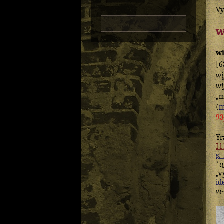
Vy
w
wi
[6
wi
wi
„m
(
m
93
Y
I
s.
*
u
„v
id
vī