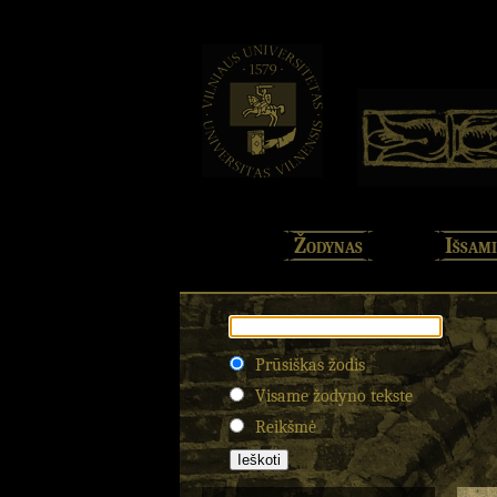
Žodynas
Išsami
Prūsiškas žodis
Visame žodyno tekste
Reikšmė