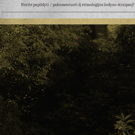
Norite papildyti / pakomentuoti šį etimologijos žodyno straipsn