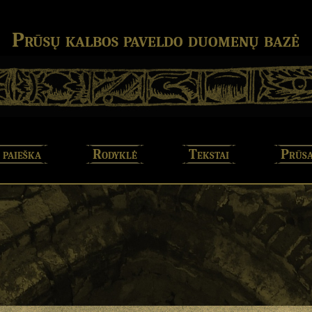
Prūsų kalbos paveldo duomenų bazė
 paieška
Rodyklė
Tekstai
Prūsa