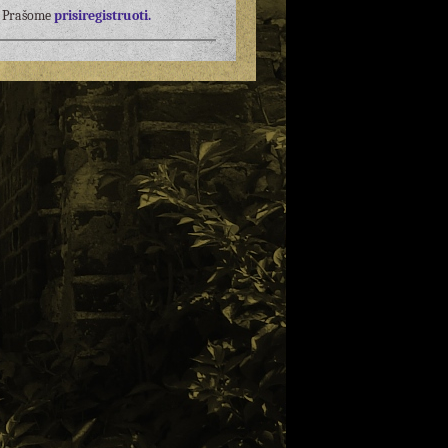
į? Prašome
prisiregistruoti.