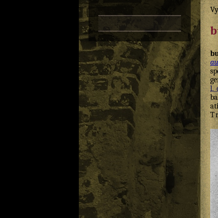
Vy
b
b
au
sp
ge
l. 
ba
at
T