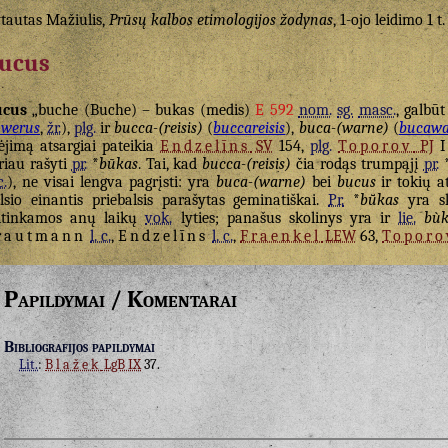
tautas Mažiulis,
Prūsų kalbos etimologijos žodynas
, 1-ojo leidimo 1 t.
ucus
ucus
„buche (Buche) – bukas (medis)
E 592
nom.
sg.
masc.
, galbūt
werus
,
žr.
),
plg.
ir
bucca-(reisis)
(
buccareisis
),
buca-(warne)
(
bucawa
ėjimą atsargiai pateikia
Endzelīns
SV
154,
plg.
Toporov
PJ
I 
riau rašyti
pr.
*
būkas
. Tai, kad
bucca-(reisis)
čia rodąs trumpąjį
pr.
c.
), ne visai lengva pagrįsti: yra
buca-(warne)
bei
bucus
ir tokių at
lsio einantis priebalsis parašytas geminatiškai.
Pr.
*
bū̆kas
yra sk
itinkamos anų laikų
vok.
lyties; panašus skolinys yra ir
lie.
bùk
rautmann
l. c.
,
Endzelīns
l. c.
,
Fraenkel
LEW
63,
Toporo
Papildymai / Komentarai
Bibliografijos papildymai
Lit.
:
Blažek
LgB IX
37.