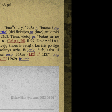
 165 psl.
u
 = *
buk
s
, t. y. *
buks
<
*
bukas
(
plg.
rne
) [dėl fleksijos
pr.
(buc)-us
kitokį
262]. Tiesa, vietoj
pr.
*
bukas
ar ne
*
-u-
(
Būga
RR
II 92,
Endzelīns
vejų (nors ir retų!), kuriais po ilgo
olinys arba iš
lenk.
buk
, arba iš
as
resp.
bū̃kas
(
LKŽ I²
1137).
Plg.
v
PJ
I 262t.
ir liter.
Rinkevičius Vytautas
,
2013-04-01