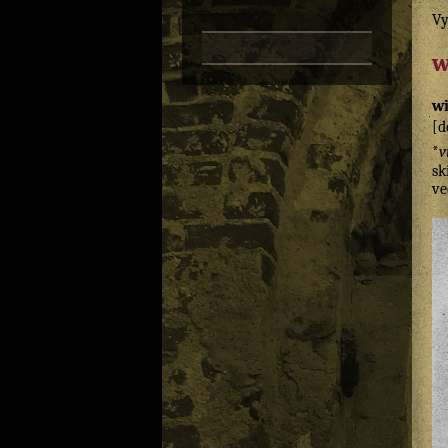
Vy
w
wi
[d
*
v
sk
ve