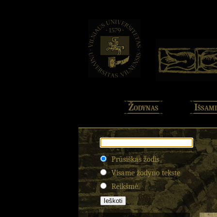
Žodynas
Išsami
Prūsiškas žodis
Visame žodyno tekste
Reikšmė