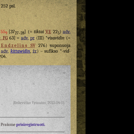
. 252 psl.
 55
[37
] (=
tiktai
VE
22
)
adv.
9
27–28
5
e
FG
63] =
adv.
pr.
(III) *
visavīdin
(=
a
Endzelīns
SV
276) suponuoja
adv.
kittawidin
,
žr.
) – sufikso *
-vīd-
04.
Rinkevičius Vytautas
,
2013-04-01
į? Prašome
prisiregistruoti.