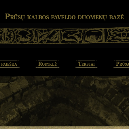
Prūsų kalbos paveldo duomenų bazė
 paieška
Rodyklė
Tekstai
Prūsa