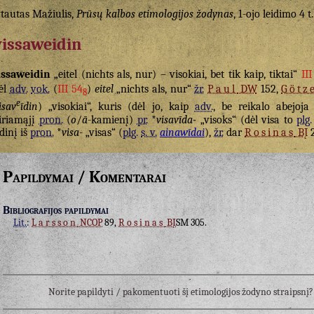
tautas Mažiulis,
Prūsų kalbos etimologijos žodynas
, 1-ojo leidimo 4 t
issaweidin
ssaweidin
„eitel (nichts als, nur) – visokiai, bet tik kaip, tiktai“
III
ėl
adv.
vok.
(
III 54
)
eitel
„nichts als, nur“
žr.
Paul
DW
152,
Götz
8
e
isav
īdin
) „visokiai“, kuris (dėl jo, kaip
adv.
, be reikalo abejoj
iriamąjį
pron.
(
o
/
ā
-kamienį)
pr.
*
visavīda-
„visoks“ (dėl visa to
plg.
dinį iš
pron.
*
visa-
„visas“ (
plg.
s. v.
ainawīdai
),
žr.
dar
Rosinas
BĮ
2
Papildymai / Komentarai
Bibliografijos papildymai
Lit.
:
Larsson
NCOP
89,
Rosinas
BĮ
SM 305.
Norite papildyti / pakomentuoti šį etimologijos žodyno straipsn