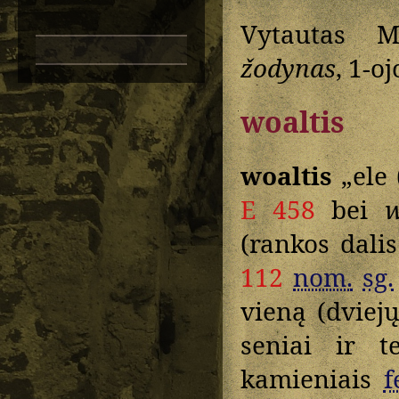
Vytautas M
žodynas
, 1-o
woaltis
woaltis
„ele 
E 458
bei
w
(rankos dali
112
nom.
sg.
vieną (dviej
seniai ir 
kamieniais
f