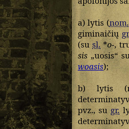
apofonijos sa
a) lytis (
nom.
giminaičių
gr
(su
sl.
*
o-
, t
sis
„uosis“ s
woasis
);
b) lytis
determinaty
pvz., su
gr.
ly
determinat