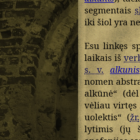
segmentais
s
iki šiol yra n
Esu linkęs s
laikais iš
ver
s. v.
alkunis
nomen abstr
alkūnė“ (dė
vėliau virtęs
uolektis“ (
žr.
lytimis (jų