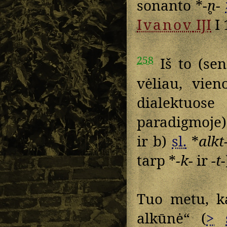
sonanto *
-n̥-
Ivanov
IJI
I 
258
Iš to (sen
vėliau, vie
dialektuos
paradigmoje
ir b)
sl.
*
alkt
tarp *
-k-
ir
-t-
Tuo metu, k
alkūnė“ (
>