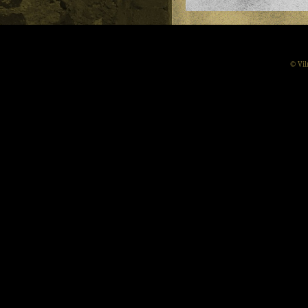
© Vil