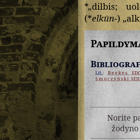
*„dilbis; uo
(*
elkūn-
) „al
Papildym
Bibliograf
Lit.
:
Beekes
ED
Smoczyński
SEJ
Norite p
žodyno 