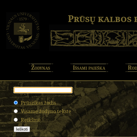
Prūsų kalbos
Žodynas
Išsami paieška
Rod
Prūsiškas žodis
Visame žodyno tekste
Reikšmė