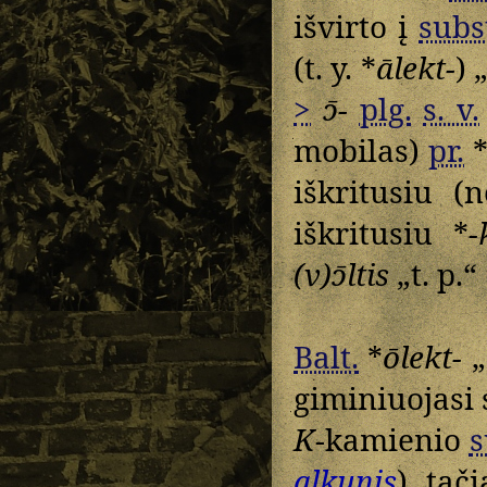
išvirto į
subs
(t. y. *
ālekt-
) 
>
ɔ̄-
plg.
s. v.
mobilas)
pr.
iškritusiu (n
iškritusiu *
-
(v)ɔ̄ltis
„t. p.“
Balt.
*
ōlekt-
„
giminiuojasi
K
-kamienio
s
alkunis
), tač