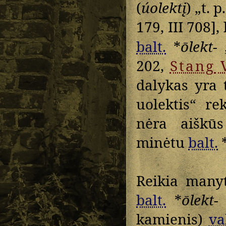
(
úolektį
) „t. 
179, III 708],
balt.
*
ōlekt-
„
202,
Stang
V
dalykas yra 
uolektis“ re
nėra aiškūs
minėtu
balt.
Reikia many
balt.
*
ōlekt-
„
kamienis)
va