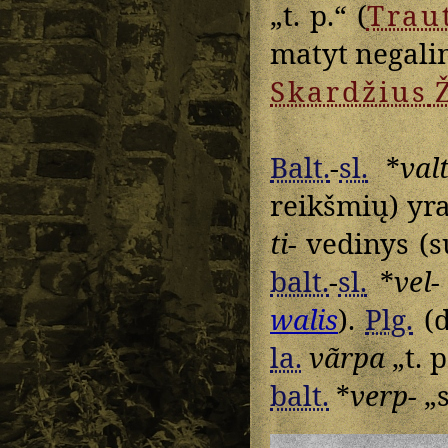
„t. p.“ (
Trau
matyt negali
Skardžius
Balt.
-
sl.
*
valt
reikšmių) yra
ti-
vedinys (s
balt.
-
sl.
*
vel-
walis
).
Plg.
(d
la.
vãrpa
„t. p
balt.
*
verp-
„s