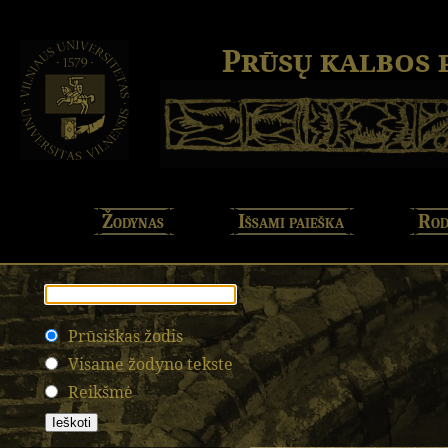
Prūsų kalbos
Žodynas
Išsami paieška
Rod
Prūsiškas žodis
Visame žodyno tekste
Reikšmė