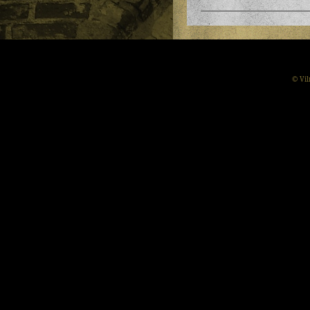
© Vil