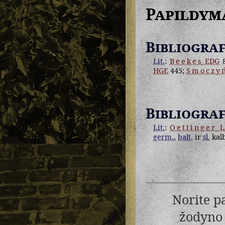
Papildym
Bibliograf
Lit.
:
Beekes
EDG
8
HGE
445;
Smoczyń
Bibliograf
Lit.
:
Oettinger
L
germ.
,
balt.
ir
sl.
kalb
Norite p
žodyno 