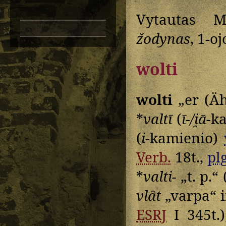
Vytautas M
žodynas
, 1-oj
wolti
wolti
„er (Äh
*
valtī
(
ī-/i̯ā
-k
(
i
-kamienio)
Verb.
18t.,
plg
*
valti-
„t. p.“ 
vlȃt
„varpa“ i
ESRJ
I 345t.)