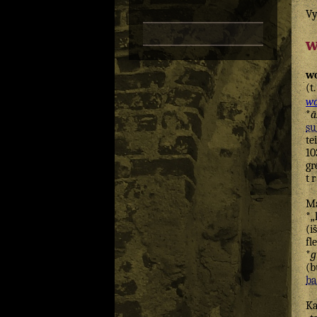
Vy
w
wo
(t.
wo
*
ā
su
te
10
gr
t
M
*„
(i
fl
*
g
(b
ba
Ka