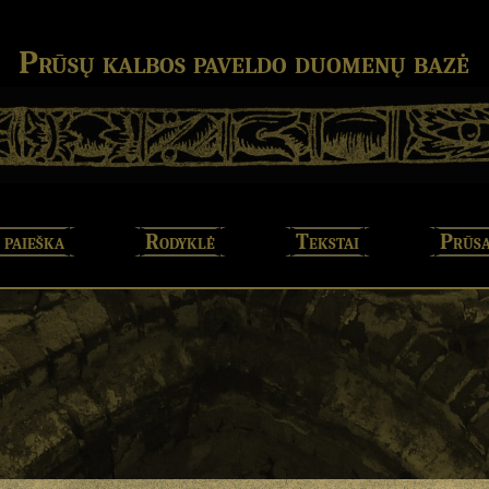
Prūsų kalbos paveldo duomenų bazė
 paieška
Rodyklė
Tekstai
Prūsa