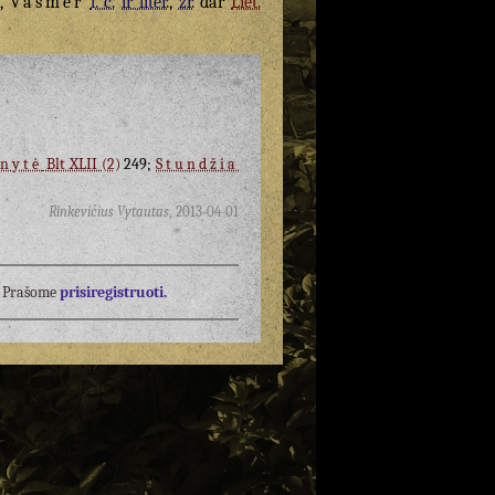
,
Vasmer
l. c.
ir liter.
,
žr.
dar
Liet.
inytė
Blt XLII (2)
249;
Stundžia
Rinkevičius Vytautas
,
2013-04-01
į? Prašome
prisiregistruoti.