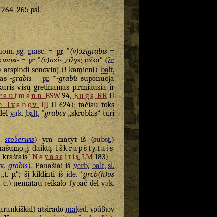
. 264–265 psl.
nom.
sg.
masc.
=
pr.
*
(v)ɔ̄zigrabīs
=
s
wosi-
=
pr.
*
(v)āzi-
„ožys; ožka“ (
žr.
) atspindi senovinį (
i
-kamienį)
balt.
das
-grabis
=
pr.
*
-grabīs
suponuoja
kuris visų gretinamas pirmiausia ir
rautmann
BSW
94,
Būga
RR
II
e-Ivanov
IJI
II 624); tačiau toks
odėl
vak.
balt.
*
grabas
„skroblas“ turi
.
stoberwis
) yra matyt iš (
subst.
)
panašumo į daiktą
iškrapštytais
s kraštais“
Navasaitis
LM
183) –
 v.
grobis
). Panašiai iš
verb.
balt.
-
sl.
„t. p.“; šį kildinti iš
ide.
*
grōb(h)os
. c.
) nematau reikalo (ypač dėl
vak.
varankiškai) atsirado
maked.
γράβιον