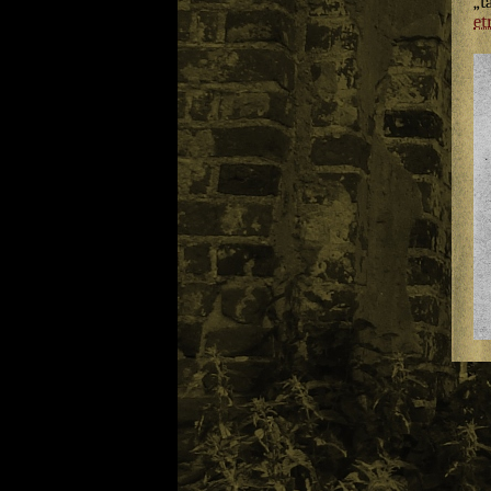
„t
et