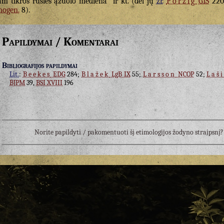
am tikros rūšies ąžuolo mediena“ ir kt. (dėl jų
žr.
Porzig
GIS
220
nogen.
8).
Papildymai / Komentarai
Bibliografijos papildymai
Lit.
:
Beekes
EDG
284;
Blažek
LgB IX
55;
Larsson
NCOP
52;
Laš
BJPM
39,
BSI XVIII
196
Norite papildyti / pakomentuoti šį etimologijos žodyno straipsn