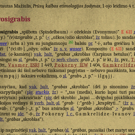
tautas Mažiulis,
Prūsų kalbos etimologijos žodynas
, 1-ojo leidimo 4 t
osigrabis
sigrabis
„spilboͤm (Spindelbaum) – ožekšnis (Evonymus)“
E 611
 y.) *
(v)āzigrabīs
„t. p.“ (
<
„ožkos/ožio skroblas“,
žr.
toliau). Jo sanda
265
see
) arba a) yra su jungiamuoju
balsiu
pr.
*
-i-
, arba greičiau b
źi-
[*
(v)ɔ̄źi-
] „ožys; ožka“
žr.
s. v.
wosee
). Kompozito (
E 611
) san
bst.
(
o
-kamienį)
vak.
balt.
*
grabas
„skroblas (Carpinus betulus)“, 
isingai su
sl.
*
grabъ
„t. p.“ (
>
serb.-chorv.
grȁb
„t. p.“ ir kt.,
žr.
, pvz.,
T
3tt.,
Vasmer
ESRJ
I 449,
Pokorny
IEW
I 404,
Gamkrelidz
etinimas iki šiol nebuvo tinkamai pagrįstas – nebuvo paaiškinta, k
rumpąjį
šaknies vokalizmą, o
sl.
*
grabъ
„t. p.“ –
ilgąjį
.
anyčiau, kad
vak.
balt.
*
grabas
„skroblas“ (dėl jo sinonimo
žr
karpytlapis“ (
plg.
stuckis
,
žr.
) = *„tas (medis), kurio lapai turi 
šrėžytais) pakraščiais“ (
plg.
dėl skroblo: „lapai … dvigubai pjūkliškai
eksijos vedinys iš
verb.
balt.
-
sl.
*
grab-
(:*
grāb-
) „krapštyti…“ (
žr.
s.
rāb-
(:*
grab-
) „t. p.“ bus atsiradęs
sl.
*
grābas
„skroblas“
>
*
grabъ
ūtent su
ide.
*
-ō-
,
žr.
Pokorny
l. c.
,
Gamkrelidze-Ivanov
l
lt.
*
grăbas
„skroblas“).
ip nagrinėtieji
vak.
balt.
*
grabas/
sl.
*
grābas
, panašiai (bet matyt sa