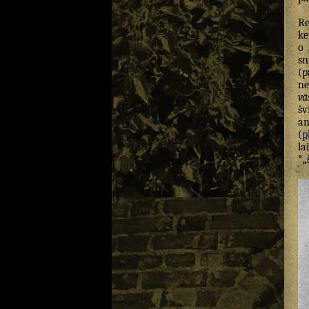
Re
ke
o 
sn
(p
ne
vā
šv
an
(
p
la
*„