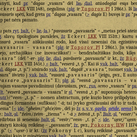
anyti, kad
pr.
*
dagas
„vasara“ dėl
lie.
dial.
atúodogiai
esąs ben
ckert
LKK
VIII 148), negalima (
plg.
ir
Toporov
PJ
I 286t.). Iš
li
vasaris
spėti, kad greta
pr.
*
dagas
„vasara“ (
>
dagis
E) buvęs ir
pr.
*
p
ip pat nėra pamato.
u pats
ryt.
balt.
(=
lie.
-
la.
) *
pavasarīs
„pavasaris“ = „metas prieš atei
g.
slavų tipologines paraleles,
žr.
Eckert
LKK
VIII 151tt.) kartu
asarā
„vasara“ aiškiausiai rodo, kad visai neseniai čia egzista
avasaris – vasara
“ (
plg.
ir
Toporov
PJ
I 286t.). Jis visai
ejo, archajiškas (ne inovaciškas!) – bendrabaltiškas žodis, kilę
asara
“ (dėl *
-er-
plg.
lie.
dial.
pavãseris
„pavasaris“ ir kt.,
žr.
Būg
ckert
LKK
VIII 145t.)
<
balt.
*
veserā
„t. p.“. Kai iš
vak.
balt.
*
dagas
„
al.
dãgas
„t. p.“) atsirado
vak.
balt.
*
dagas
„
vasara
“, tuomet
vak.
b
sara“ išvirto į
vak.
balt.
*
vasarā
„
pavasaris
“ (jeigu, pvz., E aut
wassaro
„
pavasaris
“ E);
plg.
sl.
*
vesnā
„
pavasaris – v
ujam vasaros pavadinimui (davusiam, pvz.,
rus.
лето
„vasara“ ir
pa
lt.
*
veserā
„pavasaris – vasara“ ir
sl.
*
vesnā
„t. p.“ suponuoja hetero
utr.
)/*
vesn-
„t. p.“ – nomen abstractum, prie kurio buvo prilipdyta
dingas formantas (sufiksas) *
-ā
; tai įvyko greičiausiai dėl to ir tad
iema“ [
<
ide.
*
gheim
/*
gh(e)im-
, dėl jo
žr.
s. v. v.
gaylis
,
gēide
,
semo
] 
y.:
balt.
-
sl.
*
źeim
/
źeim-
„žiema“ + *
-ā
>
źeimā
„t. p.“.
Balt.
-
sl.
*
veser
/*
rdirbtas iš senesnio
balt.
-
sl.
*
vesir
/*
vesn-
„t. p.“
<
ide.
*
u̯esr̥
/*
u̯esn
statyti kitokią reikšmę – „pavasaris“,
žr.
, pvz.,
Pokorny
IEW
I 117
 p.“ (
<
*
u̯esr-
) ir kt. (
žr.
Pokorny
l. c), kurių reikšmė „pavasaris“
našiai kaip ir minėtiems
vak.
balt.
*
vasarā
„pavasaris“,
sl.
*
vesnā
„t. p.