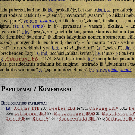
ikia pabrėžti, kad ne tik
ide.
prokalbėje, bet dar ir
balt.
-
sl.
prokalbėje 
turi žodžiai (atskiri!) – „žiema“, „pavasaris“, „vasara“ (jo aiškiai neb
„javapjūtę“,
žr.
s. v.
assanis
), o tik du: a) „žiema“, tiksliau, – „me
igimu“(
žr.
s. v.
semo
) ir b) „pavasaris – vasara“, tiksliau, – „
avasariu)“.
Ide.
*
u̯esr̥
/
u̯esn-
„metų laikas, prasidedantis atšilimu (p
be žiemišku) švietimu“ iš kilmės laikytinas nomen abstractum „šilda
sar-áḥ
„morgendlich leuchtend; diena“) – formanto *
-r
/
n-
vedini
iesti“, kurio veldiniai yra
het.
auš-zi
„jis žiūri“ (
<
*„šviesti“),
lie.
(
brechenden Tag)“,
s. ind.
uccháti
„aũšta, šviñta“,
lie.
(*
aus-
>
)
auš-rà
lg.
Pokorny
IEW
I 1174, 86t.). Ir antrasis
ide.
metų laikų pavadi
ikas, prasidedantis atšalimu bei snigimu“ atsirado iš *„švietimas“, tač
šaldantis švietimas“
<
*„spindintis švietimas“ (
žr.
s. v. v.
gēide
,
semo
).
Papildymai / Komentarai
Bibliografijos papildymai
Lit.
:
Adams
DTB
733;
Beekes
EDG
1475t.;
Cheung
EDIV
53t.;
De
554;
Lehmann
GED
87;
Matzenauer
BKAS
31;
Mayrhofer
EW
Orel
HGE
66;
Rix
LIV
133t.;
Smoczyński
SEJL
97t.;
Witczak
Blt 