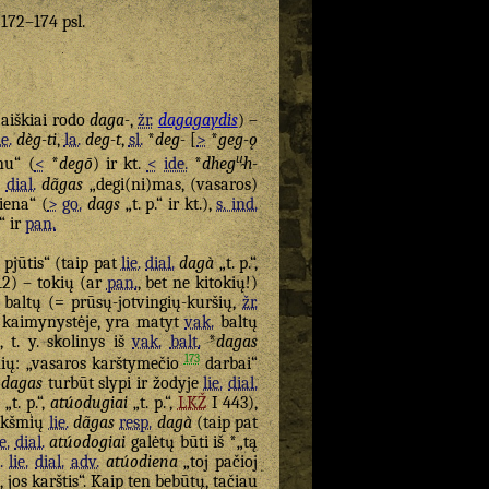
. 172–174 psl.
 aiškiai rodo
daga-
,
žr.
dagagaydis
) –
ie.
dèg-ti
,
la.
deg-t
,
sl.
*
deg-
[
>
*
geg-ǫ
u̯
nu“ (
<
*
degō
) ir kt.
<
ide.
*
dheg
h-
)
dial.
dãgas
„degi(ni)mas, (vasaros)
iena“ (
>
go.
dags
„t. p.“ ir kt.),
s. ind.
“ ir
pan.
 pjūtis“ (taip pat
lie.
dial.
dagà
„t. p.“,
2) – tokių (ar
pan.
, bet ne kitokių!)
baltų (= prūsų-jotvingių-kuršių,
žr.
 jų kaimynystėje, yra matyt
vak.
baltų
, t. y. skolinys iš
vak.
balt.
*
dagas
173
šmių: „vasaros karštymečio
darbai“
*
dagas
turbūt slypi ir žodyje
lie.
dial.
„t. p.“,
atúodugiai
„t. p.“,
LKŽ
I 443),
eikšmių
lie.
dãgas
resp.
dagà
(taip pat
ie.
dial.
atúodogiai
galėtų būti iš *„tą
.
lie.
dial.
adv.
atúodiena
„toj pačioj
 jos karštis“. Kaip ten bebūtų, tačiau