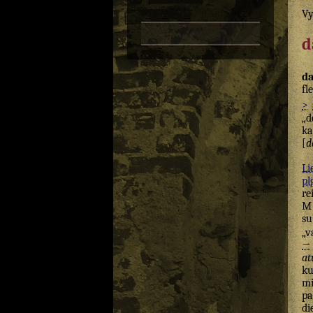
Vy
d
da
fl
>
„d
ka
[
d
Li
pl
re
M
su
„v
→
at
ku
mi
pa
di