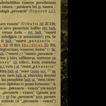
drabaltiškas vasaros pavadinimas
e.
vãsara
–
pavãsaris
bei
la.
vasara
–
adagīs
„pavasaris“ (
Toporov
l. c.
),
nant vasarai“ (
Urbutis
Blt
III 234;
 su savo pamatiniu žodžiu
ryt.
balt.
vo vienas žodis –
ryt.
balt.
*
vasarā
s atžvilgiais (ir semantiniu!) yra, be
s iš
balt.
*
vaserā
„
pavasaris –
a
RR
III 853,
Skardžius
ŽD
303,
degi(ni)mas, (vasaros) kaitra“ (=
lie.
alt.
(*
veserā
>
) *
vasarā
„pavasaris –
orius jį būtų užfiksavęs, turėtume
pr.
asara
“ (
žr.
toliau), kuris, atsiradus
n.
), virto į
sl.
*
vesnā
„
pavasaris
“.
174
klitą
balt.
-
sl.
*
veser
(
nom.
-
acc.
sg.
s ano meto
balt.
-
sl.
abstraktų darybai
a, kai pirmykštis
balt.
-
sl.
*
źeim
/
źeim-
buvo išplėstas to paties formanto *
-ā
,
vesn-
„pavasaris – vasara“ yra matyt
-
„pavasaris – vasara“ (įprasta jam
4)
>
gr.
ἔαρ
„pavasaris“
arm.
garown
 atsirado (iš *„pavasaris – vasara“)
“.