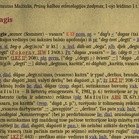
tautas Mažiulis,
Prūsų kalbos etimologijos žodynas
, 1-ojo leidimo 1 t
agis
i
gis
„somer (Sommer) – vasara“
E 13
nom.
sg.
= *
dag
s
<
*
dagas
(tai
eksijos vedinys (su šaknies balsio apofonija) iš
pr.
*
deg-tvei
„degti“ =
l
s. sl.
žeg-ǫ
„deg(in)u“ ir kt.] :
s. ind.
dáh-ati
„dega“,
alb.
djek
„degi
egti“ (
Pokorny
IEW
I 240t.).
Pr.
*
dagas
„vasara“ =
lie.
(
dèg-ti
→
itra“ (
LKŽ II²
208),
plg.
germ.
[*
deg-
„(degti
>
) šviesti“
→
] *
daga-
„d
á(g)h-
„degti“
→
]
dāhaḥ
„degimas, karštis“,
ni-dāgháḥ
„karštis, vasara
e.
dial.
dãgas
„degi(ni)mas, (vasaros) kaitra“ ir ypač „derlius, branda,
g.
dar
dagóti
„imti, valyti derlių“ bei
dagúoti
„t. p.“,
žr.
LKŽ II²
208–21
ikšmių žodis
lie.
dial.
dãgas
(
resp.
dagà
), sutinkamas buvusių
vak.
ažiulis
– Iš lietuvių etnogenezės. V., 1981, p. 6) teritorijose ar
bstrato (arba ir adstrato) reliktas (
plg.
Mažiulis
ABSl
IX 67t.)
asara, jos karštis“ (
resp.
*
dagā
„t. p.“), turėjusio ir tolimesnių reik
„vasaros darbymetis“
→
„javapjūtė“
→
„derlius“. Tas pats
vak.
balt.
úodogiai
„Sommerrogen“ (bei jo perdirbiniuose
lie.
dial.
atúodaugiai
ris sutinkamas irgi maždaug tose pačiose teritorijose kaip minėtų r
nėtieji
lie.
dial.
dagòtì
,
dagúoti
ir
pan.
); šis nelabai aiškiõs darybos
l
čią vasarą (tais pačiais metais po sėjimo) subręstantys rugiai“ (
plg
enoj“
LKŽ I²
443) – prefikso
atúo-
vedinys iš
vak.
balt.
*
daga-
„vasara,