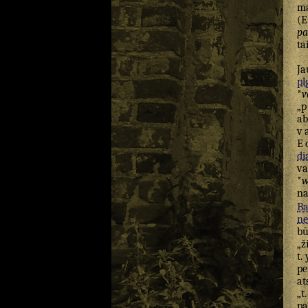
m
(
E
pa
ta
Ja
pl
*
v
„
p
ab
v
E
di
va
*
na
Ba
ne
bū
„ž
t. 
pe
at
„t.
pa