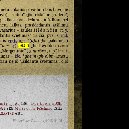
metų laikams pavadinti bus buvę ne
uvo), „ruduo“ (jis reiškė ne „rudenį“,
tų laikas, prasidedantis atšalimu bei
metų laikas, prasidedantis atšilimu
avasariu) – saulės
šildančiu
(t. y.
ntis švietimas“ (iš čia, pvz.,
s. ind.
u iš
verb.
ide.
*
(a)u(e)s-
„šildančiai
*
aus-
>
)
aũš-ti
„hell werden (vom
„Morgenröte“,
lo.
aurōra
„t. p.“ ir t. t.
nimas –
ide.
*
gheim
/
gh(e)im-
„metų
iau ne iš *„šildantis švietimas“, o iš
miraj
AE
138t.;
Derksen
EDSIL
A
I 712;
Mažiulis
FsSchmid
321t.;
XXXVI (1)
43tt.
Rinkevičius Vytautas
,
2013-04-01