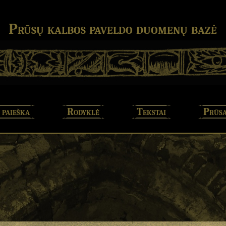
Prūsų kalbos paveldo duomenų bazė
 paieška
Rodyklė
Tekstai
Prūsa