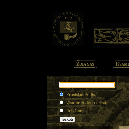
Žodynas
Išsami
Prūsiškas žodis
Visame žodyno tekste
Reikšmė