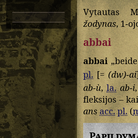
Vytautas M
žodynas
, 1-oj
abbai
abbai
„beide
pl.
[=
(dw)-ai
ab-ù
,
la.
ab-i
fleksijos – ka
ans
acc.
pl.
(
m
Papildym