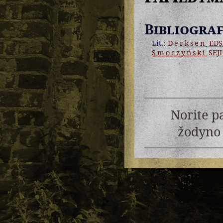
Bibliograf
Lit.
:
Derksen
EDS
Smoczyński
SEJ
Norite p
žodyno 