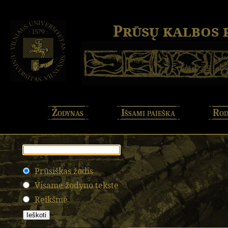
Prūsų kalbos
Žodynas
Išsami paieška
Rod
Prūsiškas žodis
Visame žodyno tekste
Reikšmė