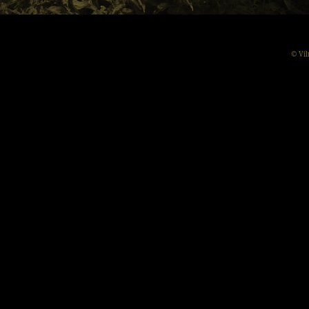
© Vil