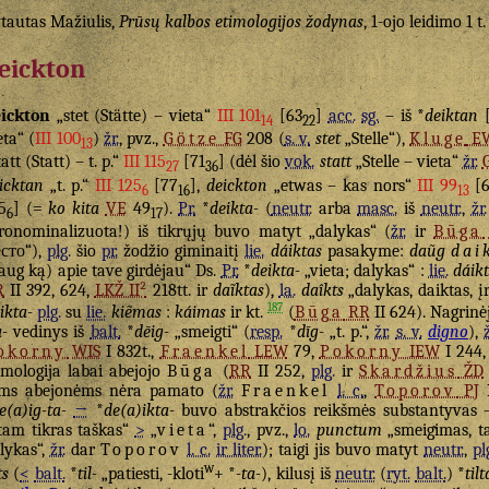
tautas Mažiulis,
Prūsų kalbos etimologijos žodynas
, 1-ojo leidimo 1 t
eickton
ickton
„stet (Stätte) – vieta“
III 101
[63
]
acc.
sg.
– iš *
deiktan
14
22
eta“ (
III 100
)
žr.
, pvz.,
Götze
FG
208 (
s. v.
stet
„Stelle“),
Kluge
E
13
tatt (Statt) – t. p.“
III 115
[71
] (dėl šio
vok.
statt
„Stelle – vieta“
žr.
27
36
icktan
„t. p.“
III 125
[77
],
deickton
„etwas – kas nors“
III 99
[6
6
16
13
5
] (=
ko kita
VE
49
).
Pr.
*
deikta-
(
neutr.
arba
masc.
iš
neutr.
,
žr.
6
17
ronominalizuota!) iš tikrųjų buvo matyt „dalykas“ (
žr.
ir
Būga
сто“),
plg.
šio
pr.
žodžio giminaitį
lie.
dáiktas
pasakyme:
daũg
daik
aug ką) apie tave girdėjau“ Ds.
Pr.
*
deikta-
„vieta; dalykas“ :
lie.
dáik
R
II 392, 624,
LKŽ II²
218tt. ir
daĩktas
),
la.
daîkts
„dalykas, daiktas, į
187
ikta-
plg.
su
lie.
kiẽmas
:
káimas
ir kt.
(
Būga
RR
II 624). Nagrin
a-
vedinys iš
balt.
*
dēig-
„smeigti“ (
resp.
*
dīg-
„t. p.“,
žr.
s. v.
digno
),
ž
okorny
WIS
I 832t.,
Fraenkel
LEW
79,
Pokorny
IEW
I 244
imologija labai abejojo
Būga
(
RR
II 252,
plg.
ir
Skardžius
ŽD
ms abejonėms nėra pamato (
žr.
Fraenkel
l. c.
,
Toporov
PJ
I
e(a)ig-ta-
→
*
de(a)ikta-
buvo abstrakčios reikšmės substantyvas –
tam tikras taškas“
>
„
vieta
“,
plg.
, pvz.,
lo.
punctum
„smeigimas, t
lykas“,
žr.
dar
Toporov
l. c.
ir liter.
); taigi jis buvo matyt
neutr.
,
pl
w
ts
(
<
balt.
*
til-
„patiesti, -kloti
+ *
-ta-
), kilusį iš
neutr.
(
ryt.
balt.
) *
tilt