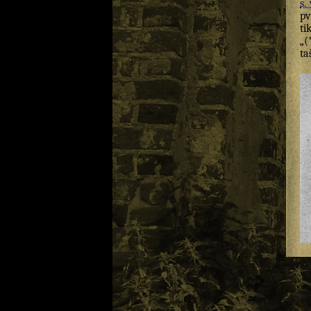
s. 
pv
ti
„(
ta