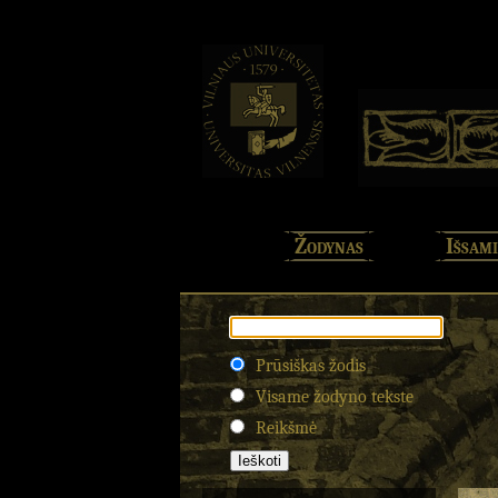
Žodynas
Išsami
Prūsiškas žodis
Visame žodyno tekste
Reikšmė