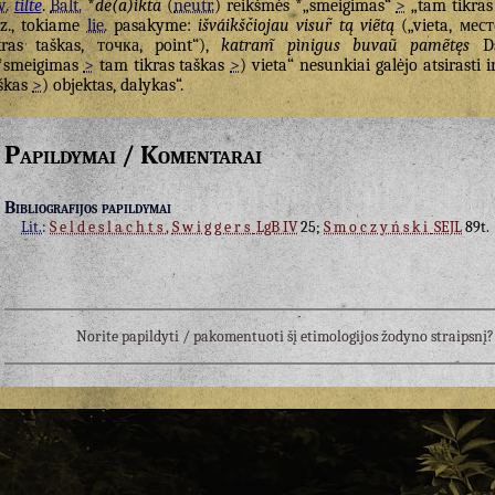
v.
tilte
.
Balt.
*
de(a)ikta
(
neutr.
) reikšmės *„smeigimas“
>
„tam tikras
z., tokiame
lie.
pasakyme:
išváikščiojau visur̃ tą viẽtą
(„vieta, мест
kras taškas, точка, point“),
katram̃ pìnigus buvaũ pamẽtęs
Ds
*smeigimas
>
tam tikras taškas
>
) vieta“ nesunkiai galėjo atsirasti
škas
>
) objektas, dalykas“.
Papildymai / Komentarai
Bibliografijos papildymai
Lit.
:
Seldeslachts
,
Swiggers
LgB IV
25;
Smoczyński
SEJL
89t.
Norite papildyti / pakomentuoti šį etimologijos žodyno straipsn