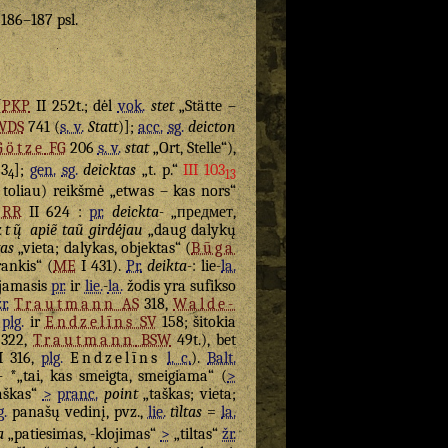
. 186–187 psl.
[
PKP
II 252t.; dėl
vok.
stet
„Stätte –
WDS
741 (
s. v.
Statt
)];
acc.
sg.
deicton
Götze
FG
206
s. v.
stat
„Ort, Stelle“),
3
];
gen.
sg.
deicktas
„t. p.“
III 103
4
13
toliau) reikšmė „etwas – kas nors“
RR
II 624 :
pr.
deickta-
„предмет,
tų̃
apiẽ
taũ girdė́jau
„daug dalykų
tas
„vieta; dalykas, objektas“ (
Būga
rankis“ (
ME
I 431).
Pr.
deikta-
: lie-
la.
ėjamasis
pr.
ir
lie.
-
la.
žodis yra sufikso
r.
Trautmann
AS
318,
Walde-
,
plg.
ir
Endzelīns
SV
158; šitokia
322,
Trautmann
BSW
49t.), bet
 316,
plg.
Endzelīns
l. c.
).
Balt.
 *„tai, kas smeigta, smeigiama“ (
>
aškas“
>
pranc.
point
„taškas; vieta;
g.
panašų vedinį, pvz.,
lie.
tìltas
=
la.
a
„patiesimas, -klojimas“
>
„tiltas“
žr.