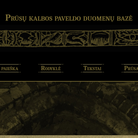
Prūsų kalbos paveldo duomenų bazė
 paieška
Rodyklė
Tekstai
Prūsa