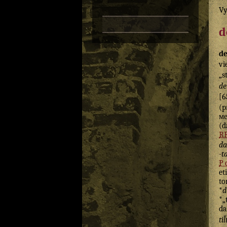
Vy
d
de
vi
„s
de
[6
(p
ме
(d
R
da
-t
P
et
to
*
d
*„
da
til̃