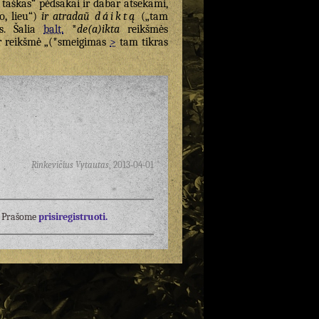
 taškas“ pėdsakai ir dabar atsekami,
о, lieu“)
ir atradaũ
dáiktą
(„tam
. Šalia
balt.
*
de(a)ikta
reikšmės
 ir reikšmė „(*smeigimas
>
tam tikras
Rinkevičius Vytautas
,
2013-04-01
į? Prašome
prisiregistruoti.