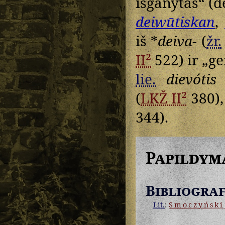
išganytas“ (
deiwūtiskan
,
iš *
deiva-
(
žr.
II²
522) ir „ge
lie.
dievótis
„
(
LKŽ II²
380)
344).
Papildym
Bibliograf
Lit.
:
Smoczyński