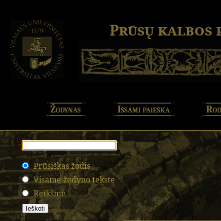
Prūsų kalbos
Žodynas
Išsami paieška
Rod
Prūsiškas žodis
Visame žodyno tekste
Reikšmė