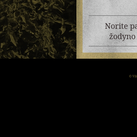
Norite p
žodyno 
© Vil