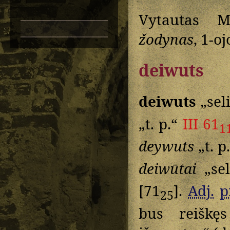
Vytautas M
žodynas
, 1-oj
deiwuts
deiwuts
„sel
„t. p.“
III 61
1
deywuts
„t. p
deiwūtai
„sel
[71
].
Adj.
p
25
bus reiškęs