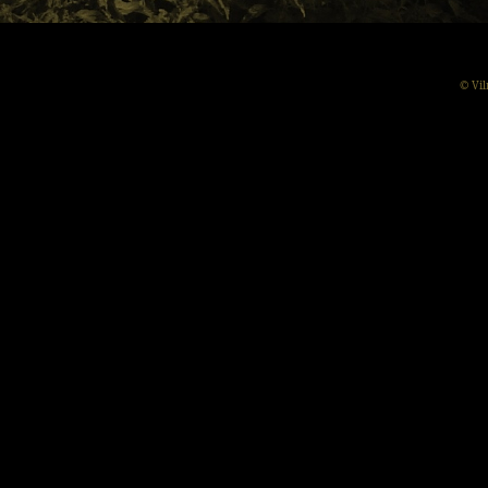
© Vil