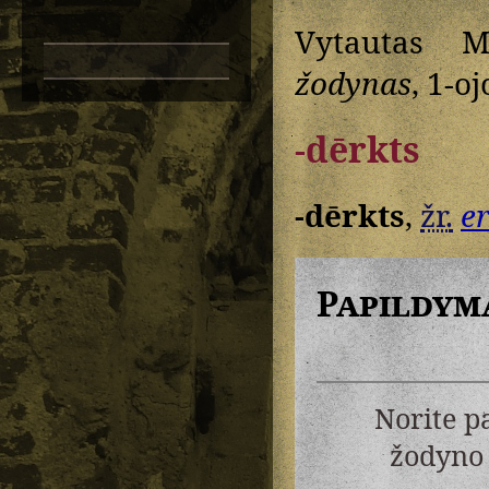
Vytautas M
žodynas
, 1-oj
-dērkts
-dērkts
,
žr.
e
Papildym
Norite p
žodyno 