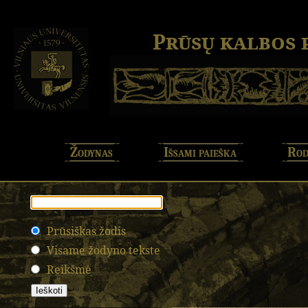
Prūsų kalbos
Žodynas
Išsami paieška
Rod
Prūsiškas žodis
Visame žodyno tekste
Reikšmė