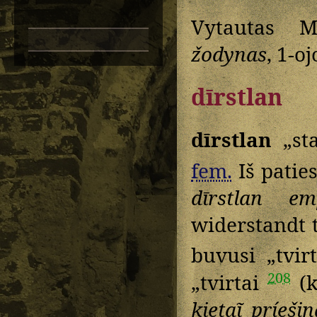
Vytautas M
žodynas
, 1-o
dīrstlan
dīrstlan
„sta
fem.
Iš patie
dīrstlan emp
widerstandt 
buvusi „tvirt
208
„tvirtai
(k
kietaĩ príešin