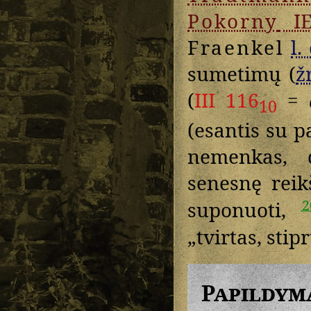
Pokorny
I
Fraenkel
l. 
sumetimų (
žr
(
III 116
=
10
(esantis su p
nemenkas, d
senesnę rei
2
suponuoti,
„tvirtas, stip
Papildym