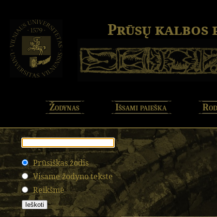
Prūsų kalbos
Žodynas
Išsami paieška
Rod
Prūsiškas žodis
Visame žodyno tekste
Reikšmė