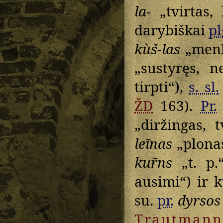
la-
„tvirtas, 
darybiškai
pl
kùš-las
„menk
„sustyręs, 
tirpti“),
s. sl.
ŽD
163).
Pr.
„diržingas, 
leĩnas
„plonas
kur̃ns
„t. p.
ausimi“) ir k
su.
pr.
dyrsos
Trautmann