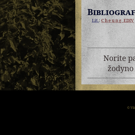
Bibliograf
Lit.
:
Cheung
EDIV
Norite p
žodyno 
© Vil