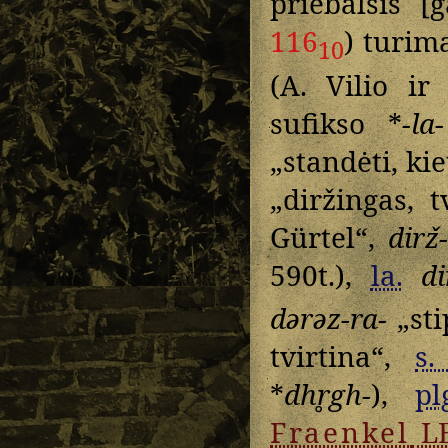
priebalsis [
116
) turim
10
(A. Vilio ir
sufikso *
-la-
„standėti, kiet
„diržingas, t
Gürtel“,
dirž
590t.),
la.
di
dərəz-ra-
„sti
tvirtina“,
s.
*
dhr̥gh-
),
pl
Fraenkel
L