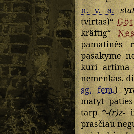
n. v. a.
sta
tvirtas)“
Göt
kräftig“
Ne
pamatinės r
pasakyme neb
kuri artim
nemenkas, di
sg.
fem.
) yr
matyt paties
tarp *
-(r)z-
i
prasčiau negu