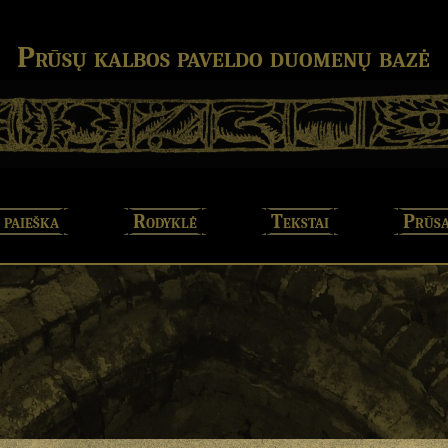
Prūsų kalbos paveldo duomenų bazė
 paieška
Rodyklė
Tekstai
Prūsa