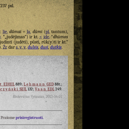
 237 psl.
:
lie.
dū́mai
=
la.
dũmi
(
pl.
tantum),
<
*„judėjimas“) ir kt.
<
ide.
*
dhūmos
udinti (judėti), pūsti, rūk(y)ti ir kt.“
).
Žr.
dar
s. v. v.
dulsis
,
dusi
,
dutkis
.
t
EDHIL
889;
Lehmann
GED
88t.;
czyński
SEJL
132;
Vaan
EDL
249.
Rinkevičius Vytautas
,
2013-04-01
į? Prašome
prisiregistruoti.