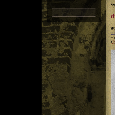
Vy
d
d
s. 
– 
(