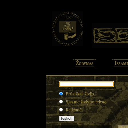
Žodynas
Išsami
Prūsiškas žodis
Visame žodyno tekste
Reikšmė