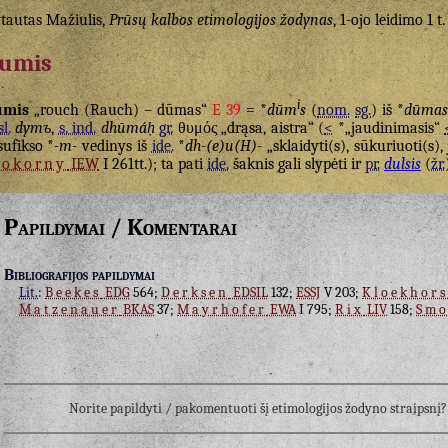
tautas Mažiulis,
Prūsų kalbos etimologijos žodynas
, 1-ojo leidimo 1 t.
umis
i
umis
„rouch (Rauch) – dūmas“
E 39
= *
dūm
s
(
nom.
sg.
) iš *
dūmas
sl.
dymъ
,
s. ind.
dhūmáḥ
gr.
θυμός
„drąsa, aistra“ (
<
*„jaudinimasis“
sufikso *
-m-
vedinys iš
ide.
*
dh-(e)u(H)-
„sklaidyti(s), sūkuriuoti(s), j
Pokorny
IEW
I 261tt.); ta pati
ide.
šaknis gali slypėti ir
pr.
dulsis
(
žr.
Papildymai / Komentarai
Bibliografijos papildymai
Lit.
:
Beekes
EDG
564;
Derksen
EDSIL
132;
ESSJ
V 203;
Kloekhors
Matzenauer
BKAS
37;
Mayrhofer
EWA
I 795;
Rix
LIV
158;
Smo
Norite papildyti / pakomentuoti šį etimologijos žodyno straipsn