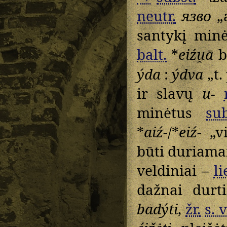
neutr.
язво
„
santykį min
balt.
*
eiźu̯ā
b
ýda
:
ýdva
„t. 
ir slavų
u-
minėtus
sub
*
aiź-
/*
eiź-
„vi
būti duriamam
veldiniai –
li
dažnai durt
badýti
,
žr.
s. v