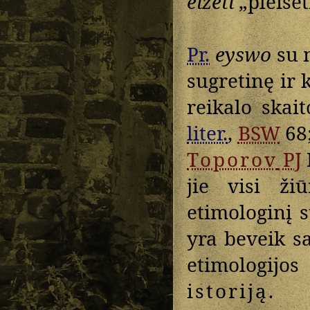
éižėti
„pleišėt
Pr.
eyswo
su m
sugretinę ir k
reikalo skai
liter.
,
BSW
68
Toporov
PJ
jie visi ži
etimologinį 
yra beveik s
etimologij
istoriją
.