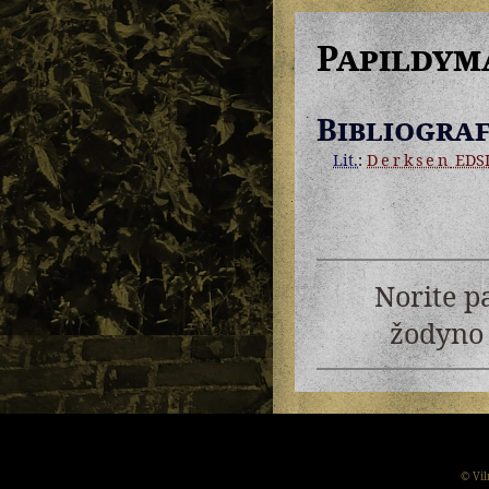
Papildym
Bibliograf
Lit.
:
Derksen
EDS
Norite p
žodyno 
© Vil