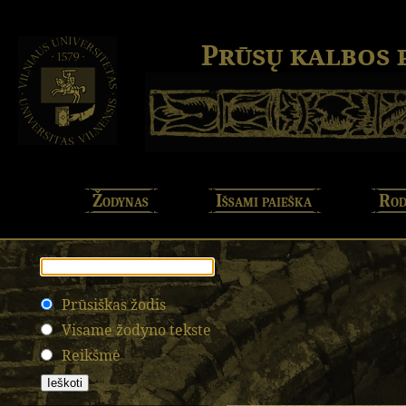
Prūsų kalbos
Žodynas
Išsami paieška
Rod
Prūsiškas žodis
Visame žodyno tekste
Reikšmė