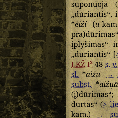
suponuoja 
„duriantis“, 
*
eiźí
(
u
-ka
pra)dūrimas“
įplyšimas“ 
„duriantis“ [
LKŽ I²
48
s. v.
sl.
*
aiźu-
→
subst.
*
aiźu̯
(į)dūrimas“
durtas“ (
>
lie
kam.)
→
su