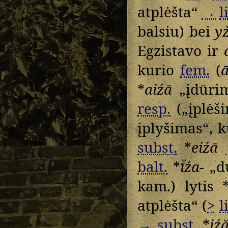
atplėšta“
→
l
balsiu) bei
yž
Egzistavo ir
kurio
fem.
(
*
aiźā
„įdūrim
resp.
(„įplėš
įplyšimas“, 
subst.
*
eiźā
balt.
*
ī̆źa-
„du
kam.) lytis 
atplėšta“ (
>
l
→
subst.
*
iź